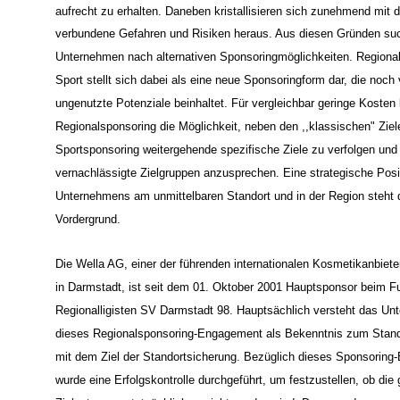
nicht mehr in der Lage, ihre voluminösen Sponsoringbudgets für S
aufrecht zu erhalten. Daneben kristallisieren sich zunehmend mit 
verbundene Gefahren und Risiken heraus. Aus diesen Gründen su
Unternehmen nach alternativen Sponsoringmöglichkeiten. Regiona
Sport stellt sich dabei als eine neue Sponsoringform dar, die noch v
ungenutzte Potenziale beinhaltet. Für vergleichbar geringe Kosten 
Regionalsponsoring die Möglichkeit, neben den ,,klassischen" Ziel
Sportsponsoring weitergehende spezifische Ziele zu verfolgen und 
vernachlässigte Zielgruppen anzusprechen. Eine strategische Posi
Unternehmens am unmittelbaren Standort und in der Region steht 
Vordergrund.
Die Wella AG, einer der führenden internationalen Kosmetikanbiete
in Darmstadt, ist seit dem 01. Oktober 2001 Hauptsponsor beim Fu
Regionalligisten SV Darmstadt 98. Hauptsächlich versteht das U
dieses Regionalsponsoring-Engagement als Bekenntnis zum Stand
mit dem Ziel der Standortsicherung. Bezüglich dieses Sponsorin
wurde eine Erfolgskontrolle durchgeführt, um festzustellen, ob die