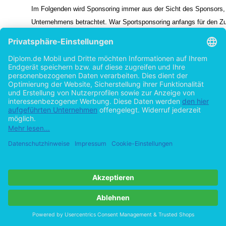
Im Folgenden wird Sponsoring immer aus der Sicht des Sponsors,
Unternehmens betrachtet. War Sportsponsoring anfangs für den Z
Besucher von Sportveranstaltungen noch ungewohnt und wurde mei
lästig und unpassend empfunden, so wird es inzwischen weitgehen
denn ohne das Engagement und die finanzielle Unterstützung von
wären sportliche Großveranstaltungen wie Fußballweltmeisterschaf
Olympische Spiele, aber bereits auch kleinere Sportveranstaltunge
mehr zu realisieren. In den Anfängen richtete sich das Interesse de
ausschließlich auf den Spitzensport. Hier sah man die Möglichkeit,
Massenmedien, allen voran das Fernsehen, durch sog. Multiplikato
sehr große Menschenzahl zu erreichen. Vor allem der Fußball und 
waren die Sportarten, die überwiegend für ein Sponsoring-Engage
ausgewählt wurden.
2
siehe zusätzlich: Dinkel, 1996 ; Hermanns, 1997 und Trosien / Hase / Mussler, 2001