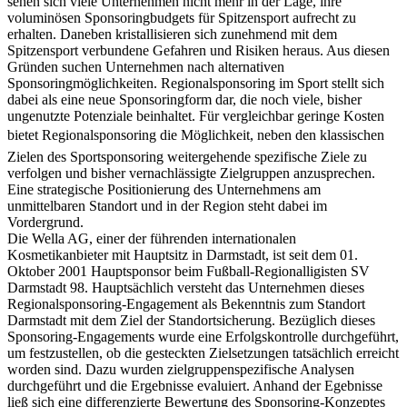
stärker steigende Summen eine rasante Entwicklung. Mittlerweile
sehen sich viele Unternehmen nicht mehr in der Lage, ihre
voluminösen Sponsoringbudgets für Spitzensport aufrecht zu
erhalten. Daneben kristallisieren sich zunehmend mit dem
Spitzensport verbundene Gefahren und Risiken heraus. Aus diesen
Gründen suchen Unternehmen nach alternativen
Sponsoringmöglichkeiten. Regionalsponsoring im Sport stellt sich
dabei als eine neue Sponsoringform dar, die noch viele, bisher
ungenutzte Potenziale beinhaltet. Für vergleichbar geringe Kosten
bietet Regionalsponsoring die Möglichkeit, neben den klassischen
Zielen des Sportsponsoring weitergehende spezifische Ziele zu
verfolgen und bisher vernachlässigte Zielgruppen anzusprechen.
Eine strategische Positionierung des Unternehmens am
unmittelbaren Standort und in der Region steht dabei im
Vordergrund.
Die Wella AG, einer der führenden internationalen
Kosmetikanbieter mit Hauptsitz in Darmstadt, ist seit dem 01.
Oktober 2001 Hauptsponsor beim Fußball-Regionalligisten SV
Darmstadt 98. Hauptsächlich versteht das Unternehmen dieses
Regionalsponsoring-Engagement als Bekenntnis zum Standort
Darmstadt mit dem Ziel der Standortsicherung. Bezüglich dieses
Sponsoring-Engagements wurde eine Erfolgskontrolle durchgeführt,
um festzustellen, ob die gesteckten Zielsetzungen tatsächlich erreicht
worden sind. Dazu wurden zielgruppenspezifische Analysen
durchgeführt und die Ergebnisse evaluiert. Anhand der Egebnisse