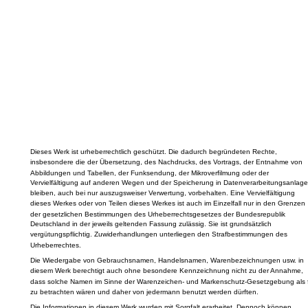
Dieses Werk ist urheberrechtlich geschützt. Die dadurch begründeten Rechte,
insbesondere die der Übersetzung, des Nachdrucks, des Vortrags, der Entnahme von
Abbildungen und Tabellen, der Funksendung, der Mikroverfilmung oder der
Vervielfältigung auf anderen Wegen und der Speicherung in Datenverarbeitungsanlage
bleiben, auch bei nur auszugsweiser Verwertung, vorbehalten. Eine Vervielfältigung
dieses Werkes oder von Teilen dieses Werkes ist auch im Einzelfall nur in den Grenzen
der gesetzlichen Bestimmungen des Urheberrechtsgesetzes der Bundesrepublik
Deutschland in der jeweils geltenden Fassung zulässig. Sie ist grundsätzlich
vergütungspflichtig. Zuwiderhandlungen unterliegen den Strafbestimmungen des
Urheberrechtes.
Die Wiedergabe von Gebrauchsnamen, Handelsnamen, Warenbezeichnungen usw. in
diesem Werk berechtigt auch ohne besondere Kennzeichnung nicht zu der Annahme,
dass solche Namen im Sinne der Warenzeichen- und Markenschutz-Gesetzgebung als f
zu betrachten wären und daher von jedermann benutzt werden dürften.