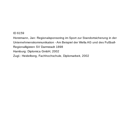
ID 6159
Horstmann, Jan: Regionalsponsoring im Sport zur Standortsicherung in der
Unternehmenskommunikation - Am Beispiel der Wella AG und des Fußball-
Regionalligisten SV Darmstadt 1898
Hamburg: Diplomica GmbH, 2002
Zugl.: Heidelberg, Fachhochschule, Diplomarbeit, 2002