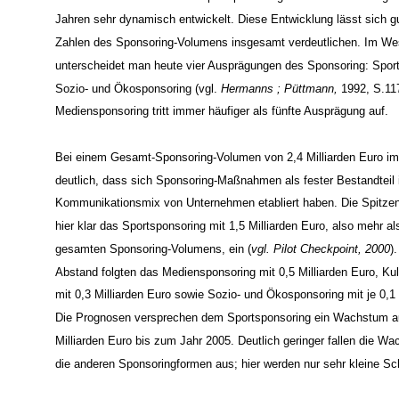
Kommunikationsinstrument Sportsponsoring hat sich in den verga
Jahren sehr dynamisch entwickelt. Diese Entwicklung lässt sich g
Zahlen des Sponsoring-Volumens insgesamt verdeutlichen. Im We
unterscheidet man heute vier Ausprägungen des Sponsoring: Sport
Sozio- und Ökosponsoring (vgl.
Hermanns ; Püttmann,
1992, S.117
Mediensponsoring tritt immer häufiger als fünfte Ausprägung auf.
Bei einem Gesamt-Sponsoring-Volumen von 2,4 Milliarden Euro im
deutlich, dass sich Sponsoring-Maßnahmen als fester Bestandteil
Kommunikationsmix von Unternehmen etabliert haben. Die Spitze
hier klar das Sportsponsoring mit 1,5 Milliarden Euro, also mehr al
gesamten Sponsoring-Volumens, ein (
vgl. Pilot Checkpoint, 2000
)
Abstand folgten das Mediensponsoring mit 0,5 Milliarden Euro, Ku
mit 0,3 Milliarden Euro sowie Sozio- und Ökosponsoring mit je 0,1 
Die Prognosen versprechen dem Sportsponsoring ein Wachstum au
Milliarden Euro bis zum Jahr 2005. Deutlich geringer fallen die Wa
die anderen Sponsoringformen aus; hier werden nur sehr kleine Schr