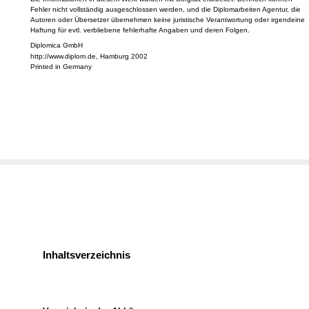
Die Informationen in diesem Werk wurden mit Sorgfalt erarbeitet. Dennoch können
Fehler nicht vollständig ausgeschlossen werden, und die Diplomarbeiten Agentur, die
Autoren oder Übersetzer übernehmen keine juristische Verantwortung oder irgendeine
Haftung für evtl. verbliebene fehlerhafte Angaben und deren Folgen.
Diplomica GmbH
http://www.diplom.de, Hamburg 2002
Printed in Germany
Inhaltsverzeichnis