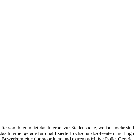
fte von ihnen nutzt das Internet zur Stellensuche, weitaus mehr sind
t das Internet gerade für qualifizierte Hochschulabsolventen und High
n Bewerbern eine übergeordnete und extrem wichtige Rolle. Gerade