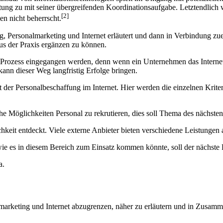
ng zu mit seiner übergreifenden Koordinationsaufgabe. Letztendlich 
[2]
n nicht beherrscht.
ung, Personalmarketing und Internet erläutert und dann in Verbindung
us der Praxis ergänzen zu können.
ter Prozess eingegangen werden, denn wenn ein Unternehmen das Internet 
kann dieser Weg langfristig Erfolge bringen.
er Personalbeschaffung im Internet. Hier werden die einzelnen Kriterie
 Möglichkeiten Personal zu rekrutieren, dies soll Thema des nächsten 
keit entdeckt. Viele externe Anbieter bieten verschiedene Leistungen a
wie es in diesem Bereich zum Einsatz kommen könnte, soll der nächste P
a.
lmarketing und Internet abzugrenzen, näher zu erläutern und in Zusamme