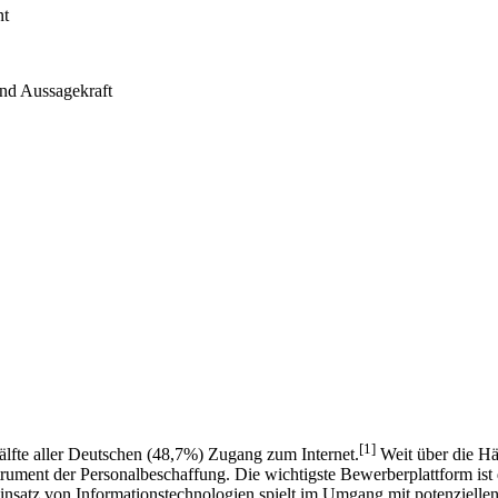
nt
und Aussagekraft
[1]
lfte aller Deutschen (48,7%) Zugang zum Internet.
Weit über die Häl
Instrument der Personalbeschaffung. Die wichtigste Bewerberplattform is
nsatz von Informationstechnologien spielt im Umgang mit potenzielle