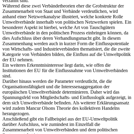
verzahnt sind.
Während diese zwei Verbändetheorien eher die Grobstruktur der
Zusammenarbeit von Staat und Verbände verdeutlichen, wird
anhand einer Netzwerkanalyse illustriert, welche konkrete Rolle
Umweltverbände innerhalb von politischen Netzwerken spielen. Ein
besonderer Aspekt ist hierbei, welche Art von Tauschgütern
Umweltverbände in den politischen Prozess einbringen können, da
dies Aufschluss über deren Verhandlungsmacht gibt. In diesem
Zusammenhang werden auch in kurzer Form die Einflusspotentiale
von Wirtschafts- und Industrieverbänden thematisiert, die die zweite
Kategorie von Verbänden bilden, die Einfluss auf die Umweltpolitik
der EU nehmen.
Ein weiteres Erkenntnisinteresse liegt darin, wie offen die
Institutionen der EU für die Einflussnahme von Umweltverbänden
sind.
Darüber hinaus werden die Parameter verdeutlicht, die die
Organisationsfähigkeit und die Interessenaggregation der
europäischen Umweltverbände determinieren. Daher wird das
Spannungsfeld von Mitgliedschafts- und Einflusslogik aufgezeigt, in
dem sich Umweltverbände befinden. Als weiterer Erklärungsansatz
wird zudem Mancur Olsons Theorie des kollektiven Handelns
herangezogen.
Anschließend gibt ein Fallbeispiel aus der EU-Umweltpolitik
darüber Aufschluss, wie zumindest im Einzelfall die
Zusammenarbeit von Umweltverbänden und dem politischen