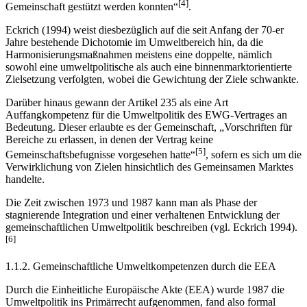
[4]
Gemeinschaft gestützt werden konnten“
.
Eckrich (1994) weist diesbezüglich auf die seit Anfang der 70-er
Jahre bestehende Dichotomie im Umweltbereich hin, da die
Harmonisierungsmaßnahmen meistens eine doppelte, nämlich
sowohl eine umweltpolitische als auch eine binnenmarktorientierte
Zielsetzung verfolgten, wobei die Gewichtung der Ziele schwankte.
Darüber hinaus gewann der Artikel 235 als eine Art
Auffangkompetenz für die Umweltpolitik des EWG-Vertrages an
Bedeutung. Dieser erlaubte es der Gemeinschaft, „Vorschriften für
Bereiche zu erlassen, in denen der Vertrag keine
[5]
Gemeinschaftsbefugnisse vorgesehen hatte“
, sofern es sich um die
Verwirklichung von Zielen hinsichtlich des Gemeinsamen Marktes
handelte.
Die Zeit zwischen 1973 und 1987 kann man als Phase der
stagnierende Integration und einer verhaltenen Entwicklung der
gemeinschaftlichen Umweltpolitik beschreiben (vgl. Eckrich 1994).
[6]
1.1.2. Gemeinschaftliche Umweltkompetenzen durch die EEA
Durch die Einheitliche Europäische Akte (EEA) wurde 1987 die
Umweltpolitik ins Primärrecht aufgenommen, fand also formal