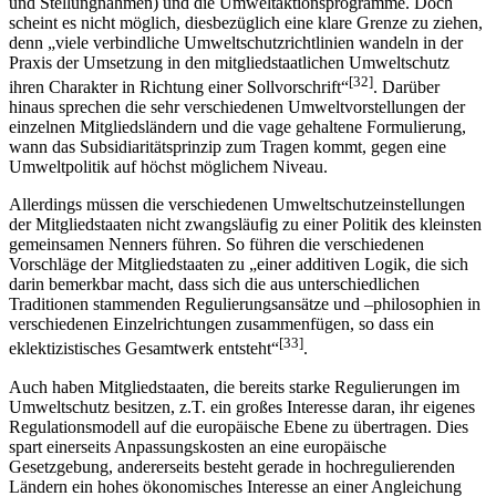
und Stellungnahmen) und die Umweltaktionsprogramme. Doch
scheint es nicht möglich, diesbezüglich eine klare Grenze zu ziehen,
denn „viele verbindliche Umweltschutzrichtlinien wandeln in der
Praxis der Umsetzung in den mitgliedstaatlichen Umweltschutz
[32]
ihren Charakter in Richtung einer Sollvorschrift“
. Darüber
hinaus sprechen die sehr verschiedenen Umweltvorstellungen der
einzelnen Mitgliedsländern und die vage gehaltene Formulierung,
wann das Subsidiaritätsprinzip zum Tragen kommt, gegen eine
Umweltpolitik auf höchst möglichem Niveau.
Allerdings müssen die verschiedenen Umweltschutzeinstellungen
der Mitgliedstaaten nicht zwangsläufig zu einer Politik des kleinsten
gemeinsamen Nenners führen. So führen die verschiedenen
Vorschläge der Mitgliedstaaten zu „einer additiven Logik, die sich
darin bemerkbar macht, dass sich die aus unterschiedlichen
Traditionen stammenden Regulierungsansätze und –philosophien in
verschiedenen Einzelrichtungen zusammenfügen, so dass ein
[33]
eklektizistisches Gesamtwerk entsteht“
.
Auch haben Mitgliedstaaten, die bereits starke Regulierungen im
Umweltschutz besitzen, z.T. ein großes Interesse daran, ihr eigenes
Regulationsmodell auf die europäische Ebene zu übertragen. Dies
spart einerseits Anpassungskosten an eine europäische
Gesetzgebung, andererseits besteht gerade in hochregulierenden
Ländern ein hohes ökonomisches Interesse an einer Angleichung