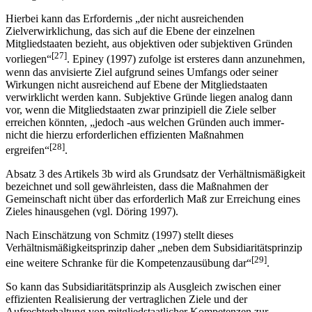
Hierbei kann das Erfordernis „der nicht ausreichenden
Zielverwirklichung, das sich auf die Ebene der einzelnen
Mitgliedstaaten bezieht, aus objektiven oder subjektiven Gründen
[27]
vorliegen“
. Epiney (1997) zufolge ist ersteres dann anzunehmen,
wenn das anvisierte Ziel aufgrund seines Umfangs oder seiner
Wirkungen nicht ausreichend auf Ebene der Mitgliedstaaten
verwirklicht werden kann. Subjektive Gründe liegen analog dann
vor, wenn die Mitgliedstaaten zwar prinzipiell die Ziele selber
erreichen könnten, „jedoch -aus welchen Gründen auch immer-
nicht die hierzu erforderlichen effizienten Maßnahmen
[28]
ergreifen“
.
Absatz 3 des Artikels 3b wird als Grundsatz der Verhältnismäßigkeit
bezeichnet und soll gewährleisten, dass die Maßnahmen der
Gemeinschaft nicht über das erforderlich Maß zur Erreichung eines
Zieles hinausgehen (vgl. Döring 1997).
Nach Einschätzung von Schmitz (1997) stellt dieses
Verhältnismäßigkeitsprinzip daher „neben dem Subsidiaritätsprinzip
[29]
eine weitere Schranke für die Kompetenzausübung dar“
.
So kann das Subsidiaritätsprinzip als Ausgleich zwischen einer
effizienten Realisierung der vertraglichen Ziele und der
Aufrechterhaltung von mitgliedstaatlicher Kompetenzen zur