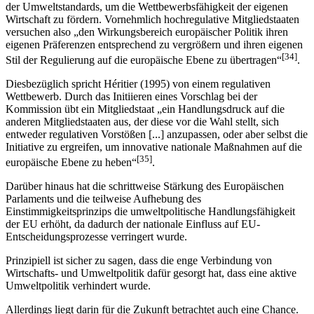
der Umweltstandards, um die Wettbewerbsfähigkeit der eigenen
Wirtschaft zu fördern. Vornehmlich hochregulative Mitgliedstaaten
versuchen also „den Wirkungsbereich europäischer Politik ihren
eigenen Präferenzen entsprechend zu vergrößern und ihren eigenen
[34]
Stil der Regulierung auf die europäische Ebene zu übertragen“
.
Diesbezüglich spricht Héritier (1995) von einem regulativen
Wettbewerb. Durch das Initiieren eines Vorschlag bei der
Kommission übt ein Mitgliedstaat „ein Handlungsdruck auf die
anderen Mitgliedstaaten aus, der diese vor die Wahl stellt, sich
entweder regulativen Vorstößen [...] anzupassen, oder aber selbst die
Initiative zu ergreifen, um innovative nationale Maßnahmen auf die
[35]
europäische Ebene zu heben“
.
Darüber hinaus hat die schrittweise Stärkung des Europäischen
Parlaments und die teilweise Aufhebung des
Einstimmigkeitsprinzips die umweltpolitische Handlungsfähigkeit
der EU erhöht, da dadurch der nationale Einfluss auf EU-
Entscheidungsprozesse verringert wurde.
Prinzipiell ist sicher zu sagen, dass die enge Verbindung von
Wirtschafts- und Umweltpolitik dafür gesorgt hat, dass eine aktive
Umweltpolitik verhindert wurde.
Allerdings liegt darin für die Zukunft betrachtet auch eine Chance.