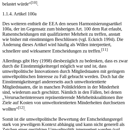
[10]
belastet würde“
.
1.1.4. Artikel 100a
Des weiteren enthielt die EEA den neuen Harmonisierungsartikel
100a, der im Gegensatz zum bisherigen Art. 100 dem Rat erlaubt,
Ratsentscheidungen mit qualifizierter Mehrheit zu treffen, anstatt
wie bisher mit einstimmigen Beschlüssen (vgl. Eckrich 1994). Die
Änderung dieses Artikel wird häufig als Willen interpretiert,
[11]
schnellere und wirksamere Entscheidungen zu treffen.
Allerdings gibt Hey (1998) diesbezüglich zu bedenken, dass es zwar
durch die Einstimmigkeitsregel möglich war und ist, dass
umweltpolitische Innovationen durch Mitgliedstaaten mit geringem
umweltpolitischen Interesse zu Fall gebracht werden. Doch hat die
Einstimmigkeitsregel andererseits auch umweltorientierte
Mitgliedstaaten, die in manchen Politikfeldern in der Minderheit
sind, wiederum auch geschützt. Nämlich in den Fällen, bei denen
„Verursacherinteressen repräsentierende Mehrheitskoalitionen ihre
Ziele auf Kosten von umweltorientierten Minderheiten durchsetzen
[12]
wollten“
.
Somit ist die umweltpolitische Bewertung der Entscheidungsregel
stark von jeweiligem Kontext abhängig und kann nicht generell als
Zeichen einer gestärkten Umweltpolitik interpretiert werden (vgl.