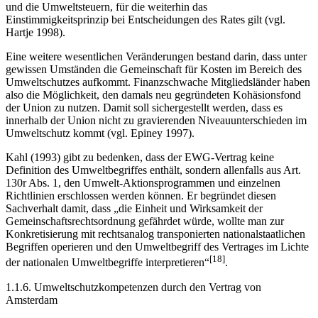
und die Umweltsteuern, für die weiterhin das
Einstimmigkeitsprinzip bei Entscheidungen des Rates gilt (vgl.
Hartje 1998).
Eine weitere wesentlichen Veränderungen bestand darin, dass unter
gewissen Umständen die Gemeinschaft für Kosten im Bereich des
Umweltschutzes aufkommt. Finanzschwache Mitgliedsländer haben
also die Möglichkeit, den damals neu gegründeten Kohäsionsfond
der Union zu nutzen. Damit soll sichergestellt werden, dass es
innerhalb der Union nicht zu gravierenden Niveauunterschieden im
Umweltschutz kommt (vgl. Epiney 1997).
Kahl (1993) gibt zu bedenken, dass der EWG-Vertrag keine
Definition des Umweltbegriffes enthält, sondern allenfalls aus Art.
130r Abs. 1, den Umwelt-Aktionsprogrammen und einzelnen
Richtlinien erschlossen werden können. Er begründet diesen
Sachverhalt damit, dass „die Einheit und Wirksamkeit der
Gemeinschaftsrechtsordnung gefährdet würde, wollte man zur
Konkretisierung mit rechtsanalog transponierten nationalstaatlichen
Begriffen operieren und den Umweltbegriff des Vertrages im Lichte
[18]
der nationalen Umweltbegriffe interpretieren“
.
1.1.6. Umweltschutzkompetenzen durch den Vertrag von
Amsterdam