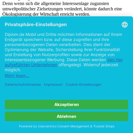
Denn wenn sich die allgemeine Interessenlage zugunsten
umweltpolitischer Zielsetzungen verändert, könnte dadurch eine
Ökologisierung der Wirtschaft erreicht werden.
1.2. Bedeutung der EU für Umweltverbände
In Politikbereichen, deren Vergemeinschaftung so weit
fortgeschritten ist wie in der Umweltpolitik, bietet sich eine
Chancenstruktur für Beteiligung und Protesthandeln (vgl. Eder
2001). Ein Indikator dafür sind „die Etablierung von
Umweltgruppen in Brüssel sowie die Kooptation dieser Gruppen in
[36]
Entscheidungs-vorbereitungsprozesse“
.
Diese Opportunitätsstruktur für Verbände ist in der horizontalen
Struktur der EU begründet, an deren Rändern außerinstitutionelle
Akteure Einfluss nehmen können.
Als Beispiel sei hier der sog. Fischereikrieg der EU genannt, bei
dem Spanien und Frankreich über die Fischfangmethoden
(kilometerlange Schleppnetze) stritten, die von französischen
Fischern eingesetzt wurden. Spanien befürchtete ökonomische
Nachteile für seine Fischer, die solche Netze nicht benutzen. Dieser
Streit wurde auf Ebene der EU ausgetragen, da es sich um zwei
Mitgliedstaaten handelt. In diesen Interessenkonflikt schaltete sich