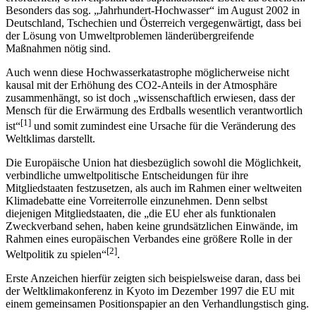
Besonders das sog. „Jahrhundert-Hochwasser“ im August 2002 in
Deutschland, Tschechien und Österreich vergegenwärtigt, dass bei
der Lösung von Umweltproblemen länderübergreifende
Maßnahmen nötig sind.
Auch wenn diese Hochwasserkatastrophe möglicherweise nicht
kausal mit der Erhöhung des CO2-Anteils in der Atmosphäre
zusammenhängt, so ist doch „wissenschaftlich erwiesen, dass der
Mensch für die Erwärmung des Erdballs wesentlich verantwortlich
[1]
ist“
und somit zumindest eine Ursache für die Veränderung des
Weltklimas darstellt.
Die Europäische Union hat diesbezüglich sowohl die Möglichkeit,
verbindliche umweltpolitische Entscheidungen für ihre
Mitgliedstaaten festzusetzen, als auch im Rahmen einer weltweiten
Klimadebatte eine Vorreiterrolle einzunehmen. Denn selbst
diejenigen Mitgliedstaaten, die „die EU eher als funktionalen
Zweckverband sehen, haben keine grundsätzlichen Einwände, im
Rahmen eines europäischen Verbandes eine größere Rolle in der
[2]
Weltpolitik zu spielen“
.
Erste Anzeichen hierfür zeigten sich beispielsweise daran, dass bei
der Weltklimakonferenz in Kyoto im Dezember 1997 die EU mit
einem gemeinsamen Positionspapier an den Verhandlungstisch ging.