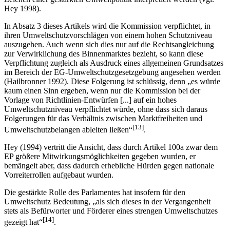
Hey 1998).
In Absatz 3 dieses Artikels wird die Kommission verpflichtet, in
ihren Umweltschutzvorschlägen von einem hohen Schutzniveau
auszugehen. Auch wenn sich dies nur auf die Rechtsangleichung
zur Verwirklichung des Binnenmarktes bezieht, so kann diese
Verpflichtung zugleich als Ausdruck eines allgemeinen Grundsatzes
im Bereich der EG-Umweltschutzgesetzgebung angesehen werden
(Hailbronner 1992). Diese Folgerung ist schlüssig, denn „es würde
kaum einen Sinn ergeben, wenn nur die Kommission bei der
Vorlage von Richtlinien-Entwürfen [...] auf ein hohes
Umweltschutzniveau verpflichtet würde, ohne dass sich daraus
Folgerungen für das Verhältnis zwischen Marktfreiheiten und
[13]
Umweltschutzbelangen ableiten ließen“
.
Hey (1994) vertritt die Ansicht, dass durch Artikel 100a zwar dem
EP größere Mitwirkungsmöglichkeiten gegeben wurden, er
bemängelt aber, dass dadurch erhebliche Hürden gegen nationale
Vorreiterrollen aufgebaut wurden.
Die gestärkte Rolle des Parlamentes hat insofern für den
Umweltschutz Bedeutung, „als sich dieses in der Vergangenheit
stets als Befürworter und Förderer eines strengen Umweltschutzes
[14]
gezeigt hat“
.