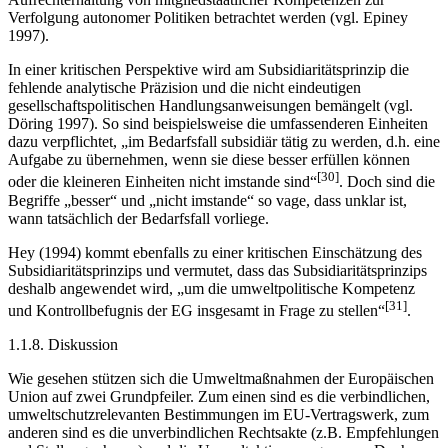
Verfolgung autonomer Politiken betrachtet werden (vgl. Epiney
1997).
In einer kritischen Perspektive wird am Subsidiaritätsprinzip die
fehlende analytische Präzision und die nicht eindeutigen
gesellschaftspolitischen Handlungsanweisungen bemängelt (vgl.
Döring 1997). So sind beispielsweise die umfassenderen Einheiten
dazu verpflichtet, „im Bedarfsfall subsidiär tätig zu werden, d.h. eine
Aufgabe zu übernehmen, wenn sie diese besser erfüllen können
[30]
oder die kleineren Einheiten nicht imstande sind“
. Doch sind die
Begriffe „besser“ und „nicht imstande“ so vage, dass unklar ist,
wann tatsächlich der Bedarfsfall vorliege.
Hey (1994) kommt ebenfalls zu einer kritischen Einschätzung des
Subsidiaritätsprinzips und vermutet, dass das Subsidiaritätsprinzips
deshalb angewendet wird, „um die umweltpolitische Kompetenz
[31]
und Kontrollbefugnis der EG insgesamt in Frage zu stellen“
.
1.1.8. Diskussion
Wie gesehen stützen sich die Umweltmaßnahmen der Europäischen
Union auf zwei Grundpfeiler. Zum einen sind es die verbindlichen,
umweltschutzrelevanten Bestimmungen im EU-Vertragswerk, zum
anderen sind es die unverbindlichen Rechtsakte (z.B. Empfehlungen