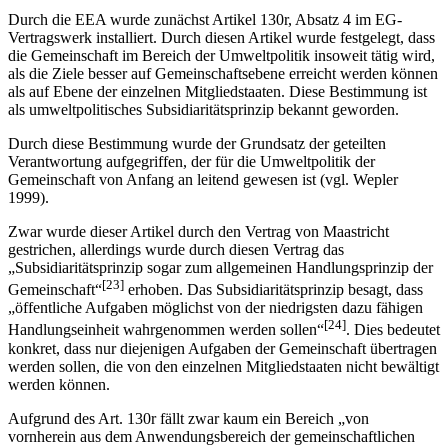
Durch die EEA wurde zunächst Artikel 130r, Absatz 4 im EG-
Vertragswerk installiert. Durch diesen Artikel wurde festgelegt, dass
die Gemeinschaft im Bereich der Umweltpolitik insoweit tätig wird,
als die Ziele besser auf Gemeinschaftsebene erreicht werden können
als auf Ebene der einzelnen Mitgliedstaaten. Diese Bestimmung ist
als umweltpolitisches Subsidiaritätsprinzip bekannt geworden.
Durch diese Bestimmung wurde der Grundsatz der geteilten
Verantwortung aufgegriffen, der für die Umweltpolitik der
Gemeinschaft von Anfang an leitend gewesen ist (vgl. Wepler
1999).
Zwar wurde dieser Artikel durch den Vertrag von Maastricht
gestrichen, allerdings wurde durch diesen Vertrag das
„Subsidiaritätsprinzip sogar zum allgemeinen Handlungsprinzip der
[23]
Gemeinschaft“
erhoben. Das Subsidiaritätsprinzip besagt, dass
„öffentliche Aufgaben möglichst von der niedrigsten dazu fähigen
[24]
Handlungseinheit wahrgenommen werden sollen“
. Dies bedeutet
konkret, dass nur diejenigen Aufgaben der Gemeinschaft übertragen
werden sollen, die von den einzelnen Mitgliedstaaten nicht bewältigt
werden können.
Aufgrund des Art. 130r fällt zwar kaum ein Bereich „von
vornherein aus dem Anwendungsbereich der gemeinschaftlichen