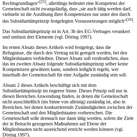
[25]
Rechtsgrundlagen“
, allerdings bedeutet eine Kompetenz der
Gemeinschaft nicht zwangsläufig, dass „sie auch tätig werden darf,
vielmehr ist die Ausübung ihrer Kompetenzen nur unter den durch
[26]
das Subsidiaritätsprinzip festgelegten Voraussetzungen möglich“
.
Das Subsidiaritätsprinzip ist in Art. 3b des EG-Vertrages verankert
und umfasst drei Elemente (vgl. Döring 1997).
Im ersten Absatz dieses Artikels wird festgelegt, dass die
Befugnisse, die durch den Vertrag nicht geregelt werden, bei den
Mitgliedstaaten verbleiben. Dieser Absatz soll verdeutlichen, dass
das im zweiten Absatz folgende Subsidiaritätsprinzip selber keine
Kompetenzen gewähren kann, sondern lediglich regeln, wer
innerhalb der Gemeinschaft für eine Aufgabe zuständig sein soll.
Absatz 2 dieses Artikels beschäftigt sich mit dem
Subsidiaritätsprinzip im engeren Sinne. Dieses Prinzip soll nur in
diesen Bereichen Anwendung finden, in denen die Gemeinschaft
nicht ausschließlich (im Sinne von alleinig) zuständig ist, also in
Bereichen, bei denen konkurrierende Zuständigkeiten zwischen der
Gemeinschaft und den Mitgliedstaaten vorherrschen. Die
Gemeinschaft solle demnach nur dann tätig werden, sofern die Ziele
der in Betracht gezogenen Maßnahmen auf Ebene der
Mitgliedstaaten nicht ausreichend erreicht werden können (vgl.
Döring 1997).