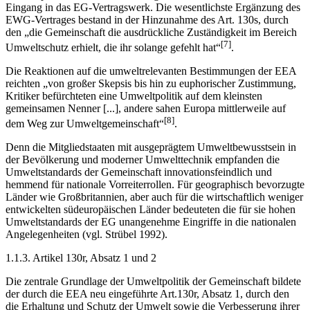
Eingang in das EG-Vertragswerk. Die wesentlichste Ergänzung des
EWG-Vertrages bestand in der Hinzunahme des Art. 130s, durch
den „die Gemeinschaft die ausdrückliche Zuständigkeit im Bereich
[7]
Umweltschutz erhielt, die ihr solange gefehlt hat“
.
Die Reaktionen auf die umweltrelevanten Bestimmungen der EEA
reichten „von großer Skepsis bis hin zu euphorischer Zustimmung,
Kritiker befürchteten eine Umweltpolitik auf dem kleinsten
gemeinsamen Nenner [...], andere sahen Europa mittlerweile auf
[8]
dem Weg zur Umweltgemeinschaft“
.
Denn die Mitgliedstaaten mit ausgeprägtem Umweltbewusstsein in
der Bevölkerung und moderner Umwelttechnik empfanden die
Umweltstandards der Gemeinschaft innovationsfeindlich und
hemmend für nationale Vorreiterrollen. Für geographisch bevorzugte
Länder wie Großbritannien, aber auch für die wirtschaftlich weniger
entwickelten südeuropäischen Länder bedeuteten die für sie hohen
Umweltstandards der EG unangenehme Eingriffe in die nationalen
Angelegenheiten (vgl. Strübel 1992).
1.1.3. Artikel 130r, Absatz 1 und 2
Die zentrale Grundlage der Umweltpolitik der Gemeinschaft bildete
der durch die EEA neu eingeführte Art.130r, Absatz 1, durch den
die Erhaltung und Schutz der Umwelt sowie die Verbesserung ihrer