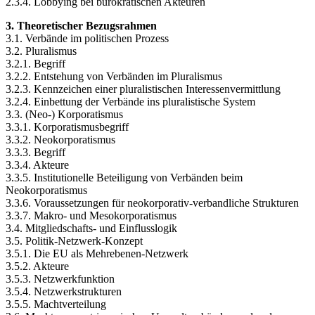
2.3.4. Lobbying bei bürokratischen Akteuren
3. Theoretischer Bezugsrahmen
3.1. Verbände im politischen Prozess
3.2. Pluralismus
3.2.1. Begriff
3.2.2. Entstehung von Verbänden im Pluralismus
3.2.3. Kennzeichen einer pluralistischen Interessenvermittlung
3.2.4. Einbettung der Verbände ins pluralistische System
3.3. (Neo-) Korporatismus
3.3.1. Korporatismusbegriff
3.3.2. Neokorporatismus
3.3.3. Begriff
3.3.4. Akteure
3.3.5. Institutionelle Beteiligung von Verbänden beim
Neokorporatismus
3.3.6. Voraussetzungen für neokorporativ-verbandliche Strukturen
3.3.7. Makro- und Mesokorporatismus
3.4. Mitgliedschafts- und Einflusslogik
3.5. Politik-Netzwerk-Konzept
3.5.1. Die EU als Mehrebenen-Netzwerk
3.5.2. Akteure
3.5.3. Netzwerkfunktion
3.5.4. Netzwerkstrukturen
3.5.5. Machtverteilung