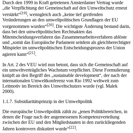
Durch den 1999 in Kraft getretenen Amsterdamer Vertrag wurde
„die Verpflichtung der Gemeinschaft auf den Umweltschutz erneut
[19]
verstärkt“
, wenngleich auch „keine tief greifenden
Veränderungen an den umweltpolitischen Grundlagen der EU
[20]
vorgenommen wurden“
. Die wichtigste Änderung bestand darin,
dass bei den umweltpolitischen Rechtsakten das
Mitentscheidungsverfahren das Zusammenarbeitsverfahren ablöste
und „somit das Europäische Parlament seitdem als gleichberechtigter
Mitspieler im umweltpolitischen Entscheidungsprozess der Union
[21]
agieren kann“
.
In Art. 2 des VEU wird nun betont, dass sich die Gemeinschaft auf
ein umweltverträgliches Wachstum verpflichtet. Diese Formulierung
knüpft an den Begriff des „sustainable development“, der nach der
internationalen Umweltkonferenz von Rio 1992 weltweit zum
Leitmotiv im Bereich des Umweltschutzes wurde (vgl. Malek
2000).
1.1.7. Subsidiaritätsprinzip in der Umweltpolitik
Die europäische Umweltpolitik zählt zu „jenen Politikbereichen, in
denen die Frage nach der angemessenen Kompetenzverteilung
zwischen der EU und den Mitgliedstaaten in den zurückliegenden
[22]
Jahren kontrovers diskutiert wurde“
.