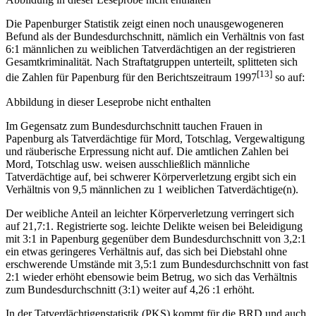
Die Papenburger Statistik zeigt einen noch unausgewogeneren
Befund als der Bundesdurchschnitt, nämlich ein Verhältnis von fast
6:1 männlichen zu weiblichen Tatverdächtigen an der registrieren
Gesamtkriminalität. Nach Straftatgruppen unterteilt, splitteten sich
[13]
die Zahlen für Papenburg für den Berichtszeitraum 1997
so auf:
Abbildung in dieser Leseprobe nicht enthalten
Im Gegensatz zum Bundesdurchschnitt tauchen Frauen in
Papenburg als Tatverdächtige für Mord, Totschlag, Vergewaltigung
und räuberische Erpressung nicht auf. Die amtlichen Zahlen bei
Mord, Totschlag usw. weisen ausschließlich männliche
Tatverdächtige auf, bei schwerer Körperverletzung ergibt sich ein
Verhältnis von 9,5 männlichen zu 1 weiblichen Tatverdächtige(n).
Der weibliche Anteil an leichter Körperverletzung verringert sich
auf 21,7:1. Registrierte sog. leichte Delikte weisen bei Beleidigung
mit 3:1 in Papenburg gegenüber dem Bundesdurchschnitt von 3,2:1
ein etwas geringeres Verhältnis auf, das sich bei Diebstahl ohne
erschwerende Umstände mit 3,5:1 zum Bundesdurchschnitt von fast
2:1 wieder erhöht ebensowie beim Betrug, wo sich das Verhältnis
zum Bundesdurchschnitt (3:1) weiter auf 4,26 :1 erhöht.
In der Tatverdächtigenstatistik (PKS) kommt für die BRD und auch