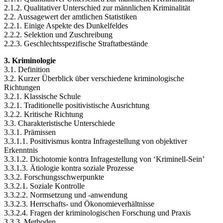
2.1.2. Qualitativer Unterschied zur männlichen Kriminalität
2.2. Aussagewert der amtlichen Statistiken
2.2.1. Einige Aspekte des Dunkelfeldes
2.2.2. Selektion und Zuschreibung
2.2.3. Geschlechtsspezifische Straftatbestände
3. Kriminologie
3.1. Definition
3.2. Kurzer Überblick über verschiedene kriminologische
Richtungen
3.2.1. Klassische Schule
3.2.1. Traditionelle positivistische Ausrichtung
3.2.2. Kritische Richtung
3.3. Charakteristische Unterschiede
3.3.1. Prämissen
3.3.1.1. Positivismus kontra Infragestellung von objektiver
Erkenntnis
3.3.1.2. Dichotomie kontra Infragestellung von ‘Kriminell-Sein’
3.3.1.3. Ätiologie kontra soziale Prozesse
3.3.2. Forschungsschwerpunkte
3.3.2.1. Soziale Kontrolle
3.3.2.2. Normsetzung und -anwendung
3.3.2.3. Herrschafts- und Ökonomieverhältnisse
3.3.2.4. Fragen der kriminologischen Forschung und Praxis
3.3.3. Methoden