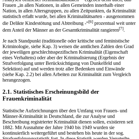
Frauen „in allen Nationen, in allen Gemeinden innerhalb einer
Nation, in allen Altersgruppen, zu allen Zeitpunkten, da Kriminalität
statistisch erfaßt wurde, bei allen Kriminalitätsarten - ausgenommen
[6]
die Delikte Kindestötung und Abtreibung -“
prozentual weit unter
[7]
dem Anteil der Männer an der Gesamtkriminalität rangieren
.
Je nach Standpunkt (traditionelle oder kritische und feministische
Kriminologie, siehe Kap. 3) weisen die amtlichen Zahlen den Grad
der jeweiligen geschlechtsspezifischen Kriminalität (Eigenschaft
eines Verhaltens) oder aber der Kriminalisierung (Ergebnis der
Strafverfolgung unter Berücksichtigung von Dunkelfeld und
Selektion) auf und werden trotz aller Bedenken und Einwände
(siehe Kap. 2.2) bei allen Arbeiten zur Kriminalität zum Vergleich
herangezogen.
2.1. Statistisches Erscheinungsbild der
Frauenkriminalität
Statistische Aufzeichnungen über den Umfang von Frauen- und
Männer-Kriminalität in Deutschland, die zur Analyse und
Beschreibung registrierter Kriminalität dienen sollen, existieren seit
1882. Mit Ausnahme der Jahre 1940 bis 1949 wurden sie
kontinuierlich weitergeführt und bestehen bis heute in der sog.
Strafverfolgungsstatistik fort. In diese Statistik werden Verurteilte