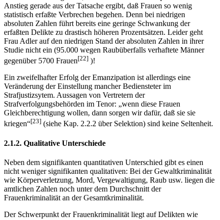
Anstieg gerade aus der Tatsache ergibt, daß Frauen so wenig
statistisch erfaßte Verbrechen begehen. Denn bei niedrigen
absoluten Zahlen führt bereits eine geringe Schwankung der
erfaßten Delikte zu drastisch höheren Prozentsätzen. Leider geht
Frau Adler auf den niedrigen Stand der absoluten Zahlen in ihrer
Studie nicht ein (95.000 wegen Raubüberfalls verhaftete Männer
[22]
gegenüber 5700 Frauen
)!
Ein zweifelhafter Erfolg der Emanzipation ist allerdings eine
Veränderung der Einstellung mancher Bediensteter im
Strafjustizsytem. Aussagen von Vertretern der
Strafverfolgungsbehörden im Tenor: „wenn diese Frauen
Gleichberechtigung wollen, dann sorgen wir dafür, daß sie sie
[23]
kriegen“
(siehe Kap. 2.2.2 über Selektion) sind keine Seltenheit.
2.1.2. Qualitative Unterschiede
Neben dem signifikanten quantitativen Unterschied gibt es einen
nicht weniger signifikanten qualitativen: Bei der Gewaltkriminalität
wie Körperverletzung, Mord, Vergewaltigung, Raub usw. liegen die
amtlichen Zahlen noch unter dem Durchschnitt der
Frauenkriminalität an der Gesamtkriminalität.
Der Schwerpunkt der Frauenkriminalität liegt auf Delikten wie