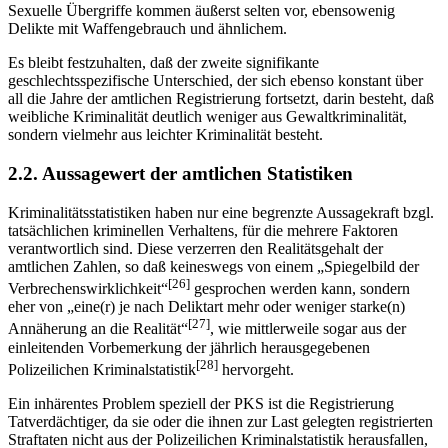
Sexuelle Übergriffe kommen äußerst selten vor, ebensowenig
Delikte mit Waffengebrauch und ähnlichem.
Es bleibt festzuhalten, daß der zweite signifikante
geschlechtsspezifische Unterschied, der sich ebenso konstant über
all die Jahre der amtlichen Registrierung fortsetzt, darin besteht, daß
weibliche Kriminalität deutlich weniger aus Gewaltkriminalität,
sondern vielmehr aus leichter Kriminalität besteht.
2.2. Aussagewert der amtlichen Statistiken
Kriminalitätsstatistiken haben nur eine begrenzte Aussagekraft bzgl.
tatsächlichen kriminellen Verhaltens, für die mehrere Faktoren
verantwortlich sind. Diese verzerren den Realitätsgehalt der
amtlichen Zahlen, so daß keineswegs von einem „Spiegelbild der
[26]
Verbrechenswirklichkeit“
gesprochen werden kann, sondern
eher von „eine(r) je nach Deliktart mehr oder weniger starke(n)
[27]
Annäherung an die Realität“
, wie mittlerweile sogar aus der
einleitenden Vorbemerkung der jährlich herausgegebenen
[28]
Polizeilichen Kriminalstatistik
hervorgeht.
Ein inhärentes Problem speziell der PKS ist die Registrierung
Tatverdächtiger, da sie oder die ihnen zur Last gelegten registrierten
Straftaten nicht aus der Polizeilichen Kriminalstatistik herausfallen,