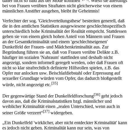
daher nicht so bald aus der Mode kommen“
. Wieso sie allerdings
bei von Frauen verübten Straftaten nicht gleicherweise von einem
männlichen Anstifter ausgehen, bleibt ihr Geheimnis!
Verfechter der sog. 'Gleichverteilungsthese' bestreiten generell, daß
die in den amtlichen Statistiken ausgewiesene geschlechtsspezifisch
unterschiedlich hohe Kriminalität der Realität entspricht. Stattdessen
gehen sie von einem gleich hohen Anteil von Männern und Frauen
an der Gesamtkriminalität und einem 'geschlechtseigenen'
Dunkelfeld der Frauen- und Mädchenkriminalität aus. Zur
Begründung führen sie an, daß von Frauen verübte Delikte z.B.
häufiger im sozialen 'Nahraum' stattfinden und deshalb nicht
angezeigt, sondern informell geregelt werden, oder daß Frauen oft
nicht so klar strafrechtlich definierte Hilfsrollen spielen, z.B. das
Opfer nur anlocken usw. Beischlafdiebstahl oder Erpressung auf
sexueller Grundlage würden vom Opfer, das dadurch bloßgestellt
[35]
würde, nicht angezeigt etc.
[36]
Der gegenwärtige Stand der Dunkelfeldforschung
geht jedoch
davon aus, daß die Kriminalstatistiken bzgl. männlicher und
weiblicher Kriminalität einen „realen Unterschied, wenn auch in
[37]
seiner Größe verzerrt“
widergeben.
„Ein Dunkelfeld 'wirklicher, aber nicht entdeckter Kriminalität' kann
es jedoch nicht geben. Kriminalität kann nur sein, was von