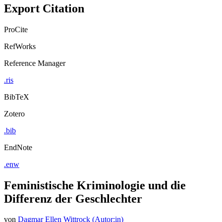
Export Citation
ProCite
RefWorks
Reference Manager
.ris
BibTeX
Zotero
.bib
EndNote
.enw
Feministische Kriminologie und die
Differenz der Geschlechter
von
Dagmar Ellen Wittrock (Autor:in)