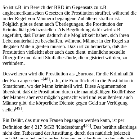
So ist z.B. im Bereich der BRD im Gegensatz zu z.B.
angloamerikanischen Gesetzen die Prostitution straffrei, während die
in der Regel von Männern begangene Zuhälterei strafbar ist.
Folglich gibt es denn auch Überlegungen, die Prostitution der
Kriminalität gleichzustellen. Als Begründung dafür wird z.B.
angeführt, daß Frauen dadurch die Möglichkeit haben, sich ihren
Lebensunterhalt zu beschaffen, während Männer in der Regel zu
illegalen Mitteln greifen müssen. Dazu ist zu bemerken, daß die
Prostitution vielleicht aber auch dazu dient, männliche sexuelle
Übergriffe und damit Straftatbestände, die registriert würden, zu
verhindern.
Desweiteren wird die Prostitution als „Surrogat für die Kriminalität
[48]
der Frau angesehen“
, d.h., die Frau flüchtet in die Prostitution in
Situationen, wo der Mann kriminell wird. Diese Argumentation
übersieht, daß die Prostitution durch die mannigfaltigen Bedürfnisse
der Männer aber erst möglich gemacht wird und es außerdem auch
Männer gibt, die körperliche Dienste gegen Geld zur Verfügung
[49]
stellen
.
Ein Delikt, das nur von Frauen begangen werden kann, ist per
[50]
Definition der § 217 StGB 'Kindestötung'
. Das berührt allerdings
nicht den Tatbestand der Anstiftung, durch den natürlich jederzeit
auch Männer belangt werden können, es allerdings in den seltensten