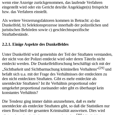
wenn eine Anzeige zurückgenommen, das laufende Verfahren
eingestellt wird oder ein Gericht den/die Angeklagte(n) freispricht
bzw. das Verfahren einstellt.
Als weitere Verzerrungsfaktoren kommen in Betracht: a) das
Dunkelfeld, b) Selektionsprozesse innerhalb der polizeilichen und
juristischen Behörden sowie c) geschlechtsspezifische
Straftatbestände.
2.2.1. Einige Aspekte des Dunkelfeldes
Unter Dunkelfeld wird gemeinhin der Teil der Straftaten verstanden,
der nicht von der Polizei entdeckt wird oder deren TäterIn nicht
entdeckt werden. Die Dunkelfeldforschung beschäftigt sich mit der
[29]
„Sichtbarkeit und Sichtbarmachung kriminellen Verhaltens“
und
befaßt sich u.a. mit der Frage des Verhältnisses der entdeckten zu
den nicht entdeckten Straftaten. Gibt es mehr entdeckte als
unentdeckte Straftaten? Ist ihr Verhältnis proportional oder
umgekehrt proportional zueinander oder gibt es überhaupt kein
konstantes Verhältnis?
Die Tendenz ging immer dahin anzunehmen, daß es mehr
unentdeckte als entdeckte Straftaten gibt, so daß die Statistiken nur
einen Bruchteil der gesamten Kriminalität ausweisen. Dies wird
[30]