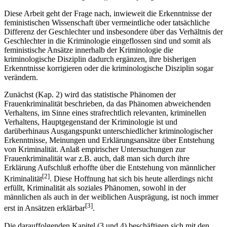
Diese Arbeit geht der Frage nach, inwieweit die Erkenntnisse der
feministischen Wissenschaft über vermeintliche oder tatsächliche
Differenz der Geschlechter und insbesondere über das Verhältnis der
Geschlechter in die Kriminologie eingeflossen sind und somit als
feministische Ansätze innerhalb der Kriminologie die
kriminologische Disziplin dadurch ergänzen, ihre bisherigen
Erkenntnisse korrigieren oder die kriminologische Disziplin sogar
verändern.
Zunächst (Kap. 2) wird das statistische Phänomen der
Frauenkriminalität beschrieben, da das Phänomen abweichenden
Verhaltens, im Sinne eines strafrechtlich relevanten, kriminellen
Verhaltens, Hauptgegenstand der Kriminologie ist und
darüberhinaus Ausgangspunkt unterschiedlicher kriminologischer
Erkenntnisse, Meinungen und Erklärungsansätze über Entstehung
von Kriminalität. Anlaß empirischer Untersuchungen zur
Frauenkriminalität war z.B. auch, daß man sich durch ihre
Erklärung Aufschluß erhoffte über die Entstehung von männlicher
[2]
Kriminalität
. Diese Hoffnung hat sich bis heute allerdings nicht
erfüllt, Kriminalität als soziales Phänomen, sowohl in der
männlichen als auch in der weiblichen Ausprägung, ist noch immer
[3]
erst in Ansätzen erklärbar
.
Die darauffolgenden Kapitel (3 und 4) beschäftigen sich mit den