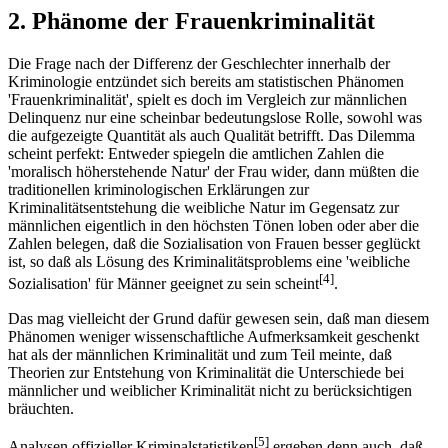
2. Phänome der Frauenkriminalität
Die Frage nach der Differenz der Geschlechter innerhalb der
Kriminologie entzündet sich bereits am statistischen Phänomen
'Frauenkriminalität', spielt es doch im Vergleich zur männlichen
Delinquenz nur eine scheinbar bedeutungslose Rolle, sowohl was
die aufgezeigte Quantität als auch Qualität betrifft. Das Dilemma
scheint perfekt: Entweder spiegeln die amtlichen Zahlen die
'moralisch höherstehende Natur' der Frau wider, dann müßten die
traditionellen kriminologischen Erklärungen zur
Kriminalitätsentstehung die weibliche Natur im Gegensatz zur
männlichen eigentlich in den höchsten Tönen loben oder aber die
Zahlen belegen, daß die Sozialisation von Frauen besser geglückt
ist, so daß als Lösung des Kriminalitätsproblems eine 'weibliche
[4]
Sozialisation' für Männer geeignet zu sein scheint
.
Das mag vielleicht der Grund dafür gewesen sein, daß man diesem
Phänomen weniger wissenschaftliche Aufmerksamkeit geschenkt
hat als der männlichen Kriminalität und zum Teil meinte, daß
Theorien zur Entstehung von Kriminalität die Unterschiede bei
männlicher und weiblicher Kriminalität nicht zu berücksichtigen
bräuchten.
[5]
Analysen offizieller Kriminalstatistiken
ergeben denn auch, daß