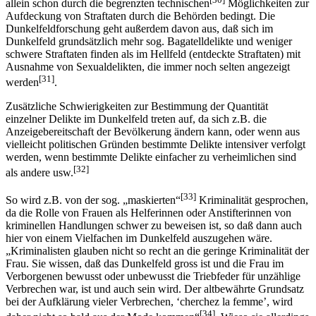
allein schon durch die begrenzten technischen
Möglichkeiten zur
Aufdeckung von Straftaten durch die Behörden bedingt. Die
Dunkelfeldforschung geht außerdem davon aus, daß sich im
Dunkelfeld grundsätzlich mehr sog. Bagatelldelikte und weniger
schwere Straftaten finden als im Hellfeld (entdeckte Straftaten) mit
Ausnahme von Sexualdelikten, die immer noch selten angezeigt
[31]
werden
.
Zusätzliche Schwierigkeiten zur Bestimmung der Quantität
einzelner Delikte im Dunkelfeld treten auf, da sich z.B. die
Anzeigebereitschaft der Bevölkerung ändern kann, oder wenn aus
vielleicht politischen Gründen bestimmte Delikte intensiver verfolgt
werden, wenn bestimmte Delikte einfacher zu verheimlichen sind
[32]
als andere usw.
[33]
So wird z.B. von der sog. „maskierten“
Kriminalität gesprochen,
da die Rolle von Frauen als Helferinnen oder Anstifterinnen von
kriminellen Handlungen schwer zu beweisen ist, so daß dann auch
hier von einem Vielfachen im Dunkelfeld auszugehen wäre.
„Kriminalisten glauben nicht so recht an die geringe Kriminalität der
Frau. Sie wissen, daß das Dunkelfeld gross ist und die Frau im
Verborgenen bewusst oder unbewusst die Triebfeder für unzählige
Verbrechen war, ist und auch sein wird. Der altbewährte Grundsatz
bei der Aufklärung vieler Verbrechen, ‘cherchez la femme’, wird
[34]