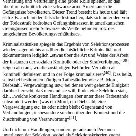
Verhaftung und Verurteilung eine große Rolle spielten, so daß
überdurchschnittlich viele schwarze arme Amerikaner die
Gefängnisse bevölkerten. Dieser Trend besteht bis heute und läßt
sich z.B. auch an der Tatsache festmachen, daß sich unter den von
der Todesstrafe bedrohten Gefängnisinsassen in amerikanischen
Gefängnissen mehr Schwarze als Weiße befinden trotz des
umgekehrten Bevölkerungsverhältnisses.
Kriminalstatistiken spiegeln das Ergebnis von Selektionsprozessen
wieder, sagen nichts aus über die tatsächliche Kriminalität und
dokumentieren lediglich „etwas über die Art und Weise der Arbeit
[39]
der Instanzen der sozialen Kontrolle oder der Strafverfolgung“
,
zeigen also auf, wo die zuständigen Behörden Verhalten als
[40]
'kriminell' definieren und in der Folge kriminalisieren
. Das heißt,
selbst bei bestimmten häufigen Tatbeständen wie z.B. Mord,
Diebstahl, Vergewaltigung usw, bei denen weit-gehende Einigkeit
darüber herrscht, daß niemand sie will, findet eine Selektion statt,
d.h., „welche konkreten Handlungen aber unter diese Tatbestände
subsumiert werden (was ein Mord, ein Diebstahl, eine
Vergewaltigung etc. ist oder nicht) bleibt Gegenstand von
Verhandlungen, insbesondere solchen über den Kontext und die
[41]
Zuschreibung von Verantwortung“
.
Und nicht nur Handlungen, sondern gerade auch Personen
unterliegen der Selektion, wobei als Selektionskriterien zuerst