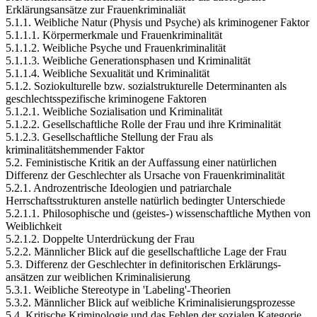
Erklärungsansätze zur Frauenkriminaliät
5.1.1. Weibliche Natur (Physis und Psyche) als kriminogener Faktor
5.1.1.1. Körpermerkmale und Frauenkriminalität
5.1.1.2. Weibliche Psyche und Frauenkriminalität
5.1.1.3. Weibliche Generationsphasen und Kriminalität
5.1.1.4. Weibliche Sexualität und Kriminalität
5.1.2. Soziokulturelle bzw. sozialstrukturelle Determinanten als
geschlechtsspezifische kriminogene Faktoren
5.1.2.1. Weibliche Sozialisation und Kriminalität
5.1.2.2. Gesellschaftliche Rolle der Frau und ihre Kriminalität
5.1.2.3. Gesellschaftliche Stellung der Frau als
kriminalitätshemmender Faktor
5.2. Feministische Kritik an der Auffassung einer natürlichen
Differenz der Geschlechter als Ursache von Frauenkriminalität
5.2.1. Androzentrische Ideologien und patriarchale
Herrschaftsstrukturen anstelle natürlich bedingter Unterschiede
5.2.1.1. Philosophische und (geistes-) wissenschaftliche Mythen von
Weiblichkeit
5.2.1.2. Doppelte Unterdrückung der Frau
5.2.2. Männlicher Blick auf die gesellschaftliche Lage der Frau
5.3. Differenz der Geschlechter in definitorischen Erklärungs-
ansätzen zur weiblichen Kriminalisierung
5.3.1. Weibliche Stereotype in 'Labeling'-Theorien
5.3.2. Männlicher Blick auf weibliche Kriminalisierungsprozesse
5.4. Kritische Kriminologie und das Fehlen der sozialen Kategorie