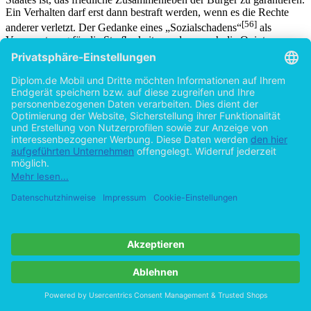
Ein Verhalten darf erst dann bestraft werden, wenn es die Rechte
[56]
anderer verletzt. Der Gedanke eines „Sozialschadens“
als
Voraussetzung für die Strafbarkeit war denn auch die Quintessenz
des 1764 von Cesare Beccaria verfaßten bedeutendsten Werk der
klassischen Schule der Kriminologie: „Über Verbrechen und
[57]
Strafe“
, das sich u.a. auf die philosophischen Gedankengebäude
seiner Zeitgenossen Montesquieu, Voltaire und Rousseau stützte.
Durch dieses Werk wurde der Weg geebnet, Verbrechen nicht mehr
durch religiöse Begriffe wie Sünde und Laster zu definieren,
sondern es sollten rechtsstaatliche Prinzipien wie 'keine Straftat und
[58]
keine Strafe ohne Gesetz' Beachtung finden
. Alle Prinzipien, die
wir heute mit dem Begriff eines Rechtsstaats verbinden wie z.B.
Willkürverbot für die Polizei, Abhängigkeit des Richters vom
Gesetz, öffentliche Gerichtsverhandlung, Unschuldsvermutung usw.
[59]
finden wir bei ihm vorformuliert
.
[60]
Weitere Namen
, die mit der klassischen Periode der
Kriminologie verbunden werden, sind z.B. der englische Philosoph
und Reformer Jeremy Bentham oder sein Landsmann John
[61]
Howard
, der maßgebliche Reformanstöße durch sein Buch 'Der
Zustand der Strafanstalten in England und Wales' vermittelte,
infolgedessen sich die Freiheitsstrafe endgültig gegenüber
körperlichen Züchtigungen durchsetzte. Gerade auch die sozialen