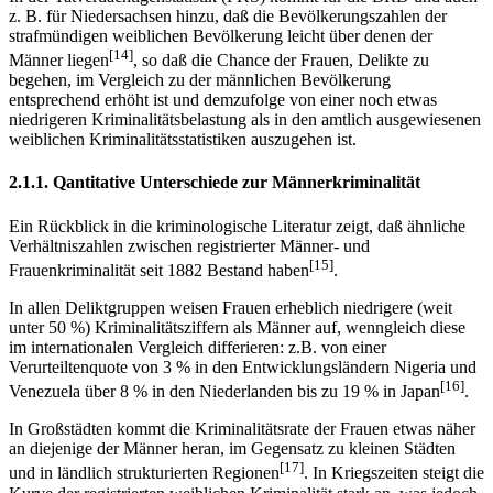
z. B. für Niedersachsen hinzu, daß die Bevölkerungszahlen der
strafmündigen weiblichen Bevölkerung leicht über denen der
[14]
Männer liegen
, so daß die Chance der Frauen, Delikte zu
begehen, im Vergleich zu der männlichen Bevölkerung
entsprechend erhöht ist und demzufolge von einer noch etwas
niedrigeren Kriminalitätsbelastung als in den amtlich ausgewiesenen
weiblichen Kriminalitätsstatistiken auszugehen ist.
2.1.1. Qantitative Unterschiede zur Männerkriminalität
Ein Rückblick in die kriminologische Literatur zeigt, daß ähnliche
Verhältniszahlen zwischen registrierter Männer- und
[15]
Frauenkriminalität seit 1882 Bestand haben
.
In allen Deliktgruppen weisen Frauen erheblich niedrigere (weit
unter 50 %) Kriminalitätsziffern als Männer auf, wenngleich diese
im internationalen Vergleich differieren: z.B. von einer
Verurteiltenquote von 3 % in den Entwicklungsländern Nigeria und
[16]
Venezuela über 8 % in den Niederlanden bis zu 19 % in Japan
.
In Großstädten kommt die Kriminalitätsrate der Frauen etwas näher
an diejenige der Männer heran, im Gegensatz zu kleinen Städten
[17]
und in ländlich strukturierten Regionen
. In Kriegszeiten steigt die