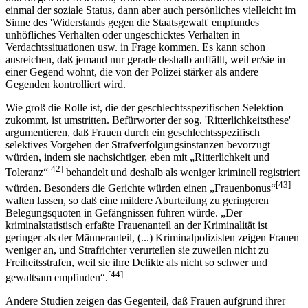
einmal der soziale Status, dann aber auch persönliches vielleicht im
Sinne des 'Widerstands gegen die Staatsgewalt' empfundes
unhöfliches Verhalten oder ungeschicktes Verhalten in
Verdachtssituationen usw. in Frage kommen. Es kann schon
ausreichen, daß jemand nur gerade deshalb auffällt, weil er/sie in
einer Gegend wohnt, die von der Polizei stärker als andere
Gegenden kontrolliert wird.
Wie groß die Rolle ist, die der geschlechtsspezifischen Selektion
zukommt, ist umstritten. Befürworter der sog. 'Ritterlichkeitsthese'
argumentieren, daß Frauen durch ein geschlechtsspezifisch
selektives Vorgehen der Strafverfolgungsinstanzen bevorzugt
würden, indem sie nachsichtiger, eben mit „Ritterlichkeit und
[42]
Toleranz“
behandelt und deshalb als weniger kriminell registriert
[43]
würden. Besonders die Gerichte würden einen „Frauenbonus“
walten lassen, so daß eine mildere Aburteilung zu geringeren
Belegungsquoten in Gefängnissen führen würde. „Der
kriminalstatistisch erfaßte Frauenanteil an der Kriminalität ist
geringer als der Männeranteil, (...) Kriminalpolizisten zeigen Frauen
weniger an, und Strafrichter verurteilen sie zuweilen nicht zu
Freiheitsstrafen, weil sie ihre Delikte als nicht so schwer und
[44]
gewaltsam empfinden“.
Andere Studien zeigen das Gegenteil, daß Frauen aufgrund ihrer