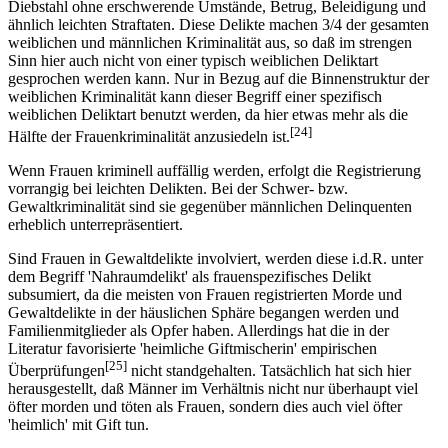
Diebstahl ohne erschwerende Umstände, Betrug, Beleidigung und
ähnlich leichten Straftaten. Diese Delikte machen 3/4 der gesamten
weiblichen und männlichen Kriminalität aus, so daß im strengen
Sinn hier auch nicht von einer typisch weiblichen Deliktart
gesprochen werden kann. Nur in Bezug auf die Binnenstruktur der
weiblichen Kriminalität kann dieser Begriff einer spezifisch
weiblichen Deliktart benutzt werden, da hier etwas mehr als die
[24]
Hälfte der Frauenkriminalität anzusiedeln ist.
Wenn Frauen kriminell auffällig werden, erfolgt die Registrierung
vorrangig bei leichten Delikten. Bei der Schwer- bzw.
Gewaltkriminalität sind sie gegenüber männlichen Delinquenten
erheblich unterrepräsentiert.
Sind Frauen in Gewaltdelikte involviert, werden diese i.d.R. unter
dem Begriff 'Nahraumdelikt' als frauenspezifisches Delikt
subsumiert, da die meisten von Frauen registrierten Morde und
Gewaltdelikte in der häuslichen Sphäre begangen werden und
Familienmitglieder als Opfer haben. Allerdings hat die in der
Literatur favorisierte 'heimliche Giftmischerin' empirischen
[25]
Überprüfungen
nicht standgehalten. Tatsächlich hat sich hier
herausgestellt, daß Männer im Verhältnis nicht nur überhaupt viel
öfter morden und töten als Frauen, sondern dies auch viel öfter
'heimlich' mit Gift tun.