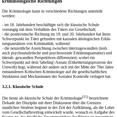
kriminologische Richtungen
Die Kriminologie kann in verschiedene Richtungen unterteilt
werden:
- im 18. Jahrhundert beschäftigte sich die klassische Schule
vorrangig mit dem Verhältnis des Täters zur Gesellschaft;
- die positivistische Richtung im 19. und 20. Jahrhundert hat ihren
Schwerpunkt im Täter gefunden mit kausalen ätiologischen Erklä-
rungsansätzen von Kriminalität, während
- die neuzeitliche Ausrichtung zwischen täterzugewandten (insb.
auch psychoanalytische und psychosoziale Erklärungsansätze) und
täterab- gewandten Perspektiven differenziert; wobei ein
Schwerpunkt auf dem 'labeling'-Ansatz (Etikettierungsprozesse der
Umwelt) liegt, während der andere sich mit der Mitte der 70er Jahre
entstandenen Kritischen Kriminologie auf die gesellschaftlichen
Strukturen und Mechanismen der Sozialen Kontrolle verlagert hat.
3.2.1. Klassische Schule
[55]
Die heute als
klassische Schule
der Kriminologie
bezeichnete
Dekade der Disziplin mit ihrer Diskussion über die Grenzen
staatlichen Strafens beginnt in der Zeit der Aufklärung, als die Lehre
vom Gesellschaftsvertrag entwickelt wurde, wonach es Aufgabe des
Staates ist, das friedliche Zusammenleben der Bürger zu garantieren.