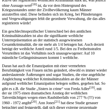
Kurve der registrierten weiblichen Kriminalität stark an, was jedoch
[18]
ohne Aussage-wert
ist, da vor dem Hintergrund des
Kriegszustandes unter der Zivilbevölkerung kaum Männer
anzutreffen sind. Diese befinden sich im Krieg, bei Plünderungen
und Vergewaltigungen fehlt die geordnete Verwaltung, die das alles
registrieren würde!
Ein geschlechtsspezifischer Unterschied bei den amtlichen
Kriminalitätszahlen ist also die signifikante weibliche
Unterrepräsentation an der statistisch ausgewiesenen
Gesamtkriminalität, die nie mehr als 1/4 betragen hat. Auch derzeit
beträgt der weibliche Anteil rund 1/5. Bei den zu Freiheitsstrafen
Verurteilten ist das Verhältnis noch unausgewogener: Auf 10
männliche Gefängnisinsassen kommt 1 weibliche.
Daran hat auch die Emanzipation mit einer vermehrten
Berufstätigkeit von Frauen nichts geändert, obwohl es immer wieder
anderslautende Äußerungen und sogar Studien, die eine angebliche
Angleichung weiblicher Kriminalitätszahlen an die der Männer
aufgrund weiblicher Emanzipation belegen sollten, gegeben hat. So
[19]
gibt es z.B. die Studie „Sisters in crime“ von Freda Adler
, mit
der sie 1975 einen dramatischen Anstieg der weiblichen
Tatverdächtigen wegen eines Raubüberfalls von 277 % (!!!) von
[20]
[21]
1960 - 1972 angibt
. Ann Jones
hat diese Studie genauer
betrachtet und festgestellt, daß sich dieser extreme prozentuale