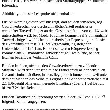
Für die BRD 1997
ergibt sich nach Straftatgruppen
unterteilt
folgendes:
Abbildung in dieser Leseprobe nicht enthalten
Die Auswertung dieser Statistik zeigt, daß bei den schweren, sog.
Gewaltverbrechen der durchschnittliche Anteil registrierter
weiblicher Tatverdächtiger an den Gesamtstraftaten von ca. 1/4 weit
unterschritten wird: bei Mord, Totschlag kommen auf 9,5 männliche
Tatverdächtige 1 weibliche, bei räuberischer Erpressung erhöht sich
das Verhältnis auf fast 11:1, bei Vergewaltigung steigt der
Unterschied auf 124:1 an. Bei der schweren Körperverletzung
kommen auf 7,3 männliche Tatverdächtige 1 weibliche, bei der
leichten beträgt das Verhältnis 6,5:1.
Bei den leichten, nicht zu den Gewaltverbrechen zu zählenden
Straftaten wird der durchschnittliche Frauenanteil an der offiziellen
Gesamtkriminalität überschritten, liegt jedoch immer noch weit unter
dem der Männer; das Verhältnis ergibt eine Bandbreite zwischen fast
2:1 (Diebstahl ohne erschwerende Umstände) über 3:1 bei Betrug
bis zu 3,2:1 bei Beleidung.
[12]
Für den Tatortbereich Papenburg werden in der PKS von 1997
folgende Zahlen angegeben:
Abbildung in dieser Leseprobe nicht enthalten