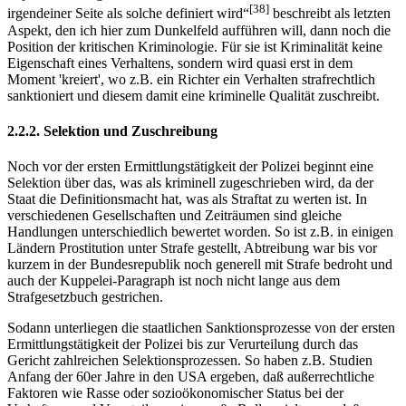
[38]
irgendeiner Seite als solche definiert wird“
beschreibt als letzten
Aspekt, den ich hier zum Dunkelfeld aufführen will, dann noch die
Position der kritischen Kriminologie. Für sie ist Kriminalität keine
Eigenschaft eines Verhaltens, sondern wird quasi erst in dem
Moment 'kreiert', wo z.B. ein Richter ein Verhalten strafrechtlich
sanktioniert und diesem damit eine kriminelle Qualität zuschreibt.
2.2.2. Selektion und Zuschreibung
Noch vor der ersten Ermittlungstätigkeit der Polizei beginnt eine
Selektion über das, was als kriminell zugeschrieben wird, da der
Staat die Definitionsmacht hat, was als Straftat zu werten ist. In
verschiedenen Gesellschaften und Zeiträumen sind gleiche
Handlungen unterschiedlich bewertet worden. So ist z.B. in einigen
Ländern Prostitution unter Strafe gestellt, Abtreibung war bis vor
kurzem in der Bundesrepublik noch generell mit Strafe bedroht und
auch der Kuppelei-Paragraph ist noch nicht lange aus dem
Strafgesetzbuch gestrichen.
Sodann unterliegen die staatlichen Sanktionsprozesse von der ersten
Ermittlungstätigkeit der Polizei bis zur Verurteilung durch das
Gericht zahlreichen Selektionsprozessen. So haben z.B. Studien
Anfang der 60er Jahre in den USA ergeben, daß außerrechtliche
Faktoren wie Rasse oder sozioökonomischer Status bei der