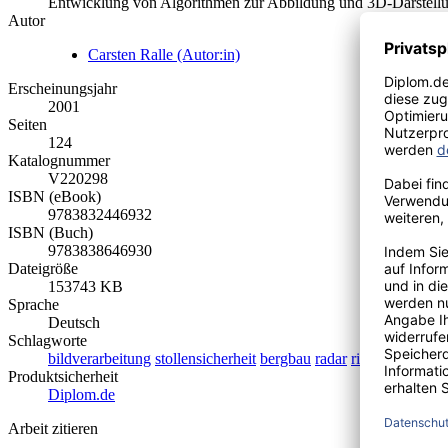
Entwicklung von Algorithmen zur Abbildung und 3D-Darstellu
Autor
Carsten Ralle (Autor:in)
Erscheinungsjahr
2001
Seiten
124
Katalognummer
V220298
ISBN (eBook)
9783832446932
ISBN (Buch)
9783838646930
Dateigröße
153743 KB
Sprache
Deutsch
Schlagworte
bildverarbeitung
stollensicherheit
bergbau
radar
risserkennung
Produktsicherheit
Diplom.de
Arbeit zitieren