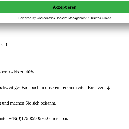
Darstellung von Rissen in Bergwerkstollen mit Hilfe von hochauflö
aden!
norar - bis zu 40%.
 hochwertiges Fachbuch in unserem renommierten Buchverlag.
t und machen Sie sich bekannt.
 unter +49(0)176-85996762 erreichbar.