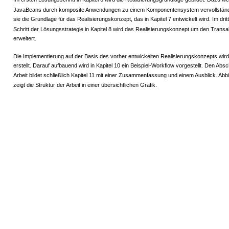
JavaBeans durch komposite Anwendungen zu einem Komponentensystem vervollständig
sie die Grundlage für das Realisierungskonzept, das in Kapitel 7 entwickelt wird. Im drit
Schritt der Lösungsstrategie in Kapitel 8 wird das Realisierungskonzept um den Trans
erweitert.
Die Implementierung auf der Basis des vorher entwickelten Realisierungskonzepts wird 
erstellt. Darauf aufbauend wird in Kapitel 10 ein Beispiel-Workflow vorgestellt. Den Abs
Arbeit bildet schließlich Kapitel 11 mit einer Zusammenfassung und einem Ausblick. Abb
zeigt die Struktur der Arbeit in einer übersichtlichen Grafik.