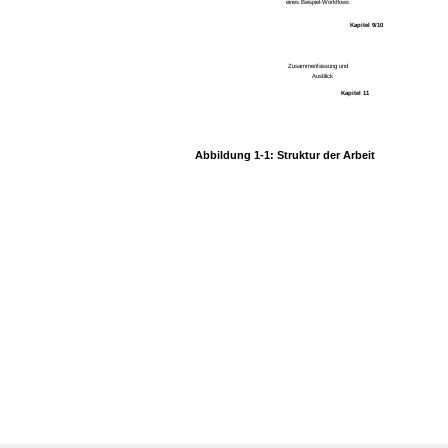
eines Beispiel-Workflows
Kapitel 9/10
Zusammenfassung und
Ausblick
Kapitel 11
Abbildung 1-1: Struktur der Arbeit