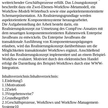
weitreichender Geschäftsprozesse erfüllt. Das Lösungskonzept
beschreibt dazu ein Zwei-Ebenen-Workflow-Metamodell, ein
Workflow-Modell-Wörterbuch sowie eine aspektelementorientierte
Schemarepräsentation. Als Realisierungsgrundlage werden
aspektorientierte Komponentensysteme herausgearbeitet.
Die Aufgabenstellung der Arbeit besteht darin, ein
Realisierungskonzept zur Umsetzung des CompFow-Ansatzes mit
dem neuartigen komponentenorientierten Rahmenwerk Enterprise
JavaBeans zu entwickeln. Da Enterprise JavaBeans die
transaktionale Ausführung von Komponentenausprägungen
erlauben, wird das Realisierungskonzept darüberhinaus um die
Möglichkeiten transaktionaler Workflows ergänzt. Anschließend
wird das Realisierungskonzept implementiert und an einem Beispiel-
Workflow evaluiert. Motiviert durch den elektronischen Handel
erfolgt die Darstellung des Beispiel-Workflows durch eine WWW-
Integration.
Inhaltsverzeichnis:Inhaltsverzeichnis:
1.Einleitung5
1.1Motivation6
1.2Ziele6
1.3Vorgehensweise7
2.Grundbegriffe9
2.1Geschäftsprozesse, Workflows und Workflow-Management-
Systeme10