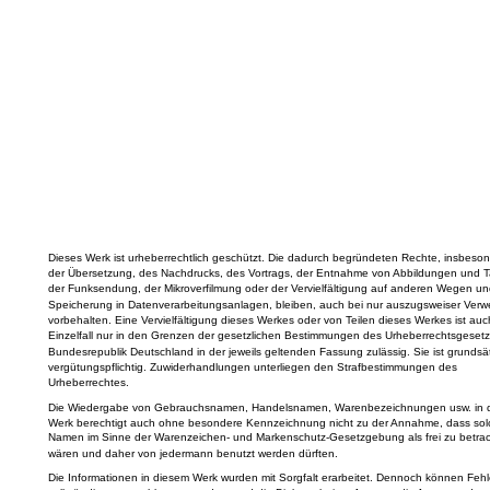
Dieses Werk ist urheberrechtlich geschützt. Die dadurch begründeten Rechte, insbeson
der Übersetzung, des Nachdrucks, des Vortrags, der Entnahme von Abbildungen und T
der Funksendung, der Mikroverfilmung oder der Vervielfältigung auf anderen Wegen un
Speicherung in Datenverarbeitungsanlagen, bleiben, auch bei nur auszugsweiser Verw
vorbehalten. Eine Vervielfältigung dieses Werkes oder von Teilen dieses Werkes ist auc
Einzelfall nur in den Grenzen der gesetzlichen Bestimmungen des Urheberrechtsgesetz
Bundesrepublik Deutschland in der jeweils geltenden Fassung zulässig. Sie ist grundsät
vergütungspflichtig. Zuwiderhandlungen unterliegen den Strafbestimmungen des
Urheberrechtes.
Die Wiedergabe von Gebrauchsnamen, Handelsnamen, Warenbezeichnungen usw. in 
Werk berechtigt auch ohne besondere Kennzeichnung nicht zu der Annahme, dass sol
Namen im Sinne der Warenzeichen- und Markenschutz-Gesetzgebung als frei zu betra
wären und daher von jedermann benutzt werden dürften.
Die Informationen in diesem Werk wurden mit Sorgfalt erarbeitet. Dennoch können Fehle