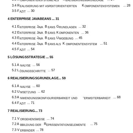
OMPONENTENSYSTEME ALS
EALISIERUNGSGRUNDLAGE
3.4 R
K
... 28
EALISIERUNG MIT ASPEKTORIENTIERTEN
OMPONENTENSYSTEMEN
3.5 F
... 30
AZIT
4
ENTERPRISE JAVABEANS ... 31
4.1 E
J
B
G
... 32
NTERPRISE
AVA
EANS
RUNDLAGEN
4.2 E
J
B
K
... 36
NTERPRISE
AVA
EANS
OMPONENTEN
4.3 E
J
B
U
... 45
NTERPRISE
AVA
EANS
MGEBUNG
4.4 E
J
B
K
... 51
NTERPRISE
AVA
EANS ALS
OMPONENTENSYSTEM
4.5 F
... 54
AZIT
5 LÖSUNGSSTRATEGIE ... 55
5.1 A
... 56
NALYSE
5.2 L
... 57
ÖSUNGSSCHRITTE
6
REALISIERUNGSGRUNDLAGE... 59
6.1 A
... 60
NALYSE
6.2 U
... 62
MSETZUNG
6.3 A
-
... 68
NWENDUNGSKONFIGURIERBARKEIT UND
ERWEITERBARKEIT
6.4 F
... 71
AZIT
7
REALISIERUNG... 73
7.1 V
... 74
ORGEHENSWEISE
7.2 A
R
... 75
BBILDUNG DER
EPRÄSENTATIONSELEMENTE
7.3 V
... 78
ERBINDER