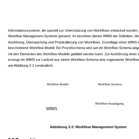
Informationssysteme, die speziell zur Unterstützung von Workflows entwickelt wurden
Workflow-Management-Systeme genannt. Im einzelnen dienen WfMS der Definition, Ver
Ausfühung, Überwachung und Protokollierung von Workflows. Grundlage eines WfMS is
beschriebene Workflow-Modell. Ein Prozeßschema wird auf ein Workflow-Schema abge
mit den Elementen des Workflow-Modells gebildet werden kann. Zur Ausführung eines
erzeugt ein WfMS zur Laufzeit aus einem Workflow-Schema eine sogenannte Workflo
wie Abbildung 2-2 verdeutlicht.
Workflow-Modell
Workflow-Schema
Workflow-Ausprägung
WfMS
Abbildung 2-2: Workflow-Management-System