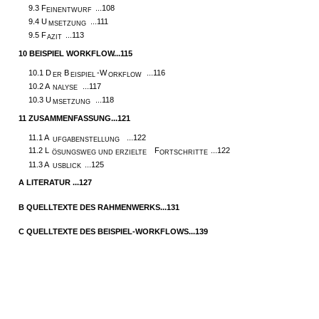
9.3 F
...108
EINENTWURF
9.4 U
...111
MSETZUNG
9.5 F
...113
AZIT
10
BEISPIEL WORKFLOW...115
10.1 D
B
-W
...116
ER
EISPIEL
ORKFLOW
10.2 A
...117
NALYSE
10.3 U
...118
MSETZUNG
11
ZUSAMMENFASSUNG...121
11.1 A
...122
UFGABENSTELLUNG
11.2 L
F
...122
ÖSUNGSWEG UND ERZIELTE
ORTSCHRITTE
11.3 A
...125
USBLICK
A
LITERATUR ...127
B
QUELLTEXTE DES RAHMENWERKS...131
C
QUELLTEXTE DES BEISPIEL-WORKFLOWS...139