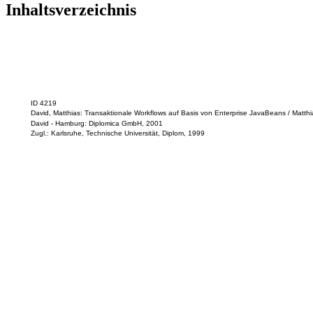
Inhaltsverzeichnis
ID 4219
David, Matthias: Transaktionale Workflows auf Basis von Enterprise JavaBeans / Matthi
David - Hamburg: Diplomica GmbH, 2001
Zugl.: Karlsruhe, Technische Universität, Diplom, 1999