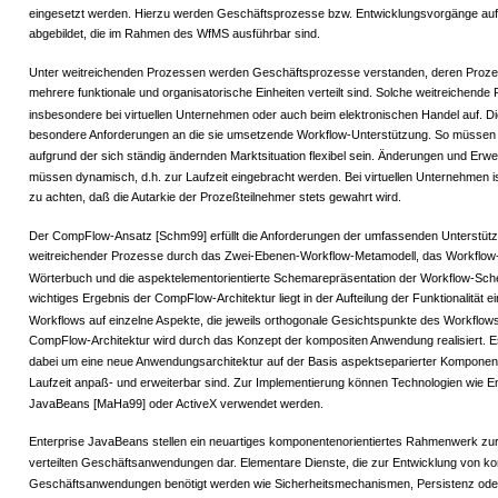
eingesetzt werden. Hierzu werden Geschäftsprozesse bzw. Entwicklungsvorgänge au
abgebildet, die im Rahmen des WfMS ausführbar sind.
Unter weitreichenden Prozessen werden Geschäftsprozesse verstanden, deren Prozeß
mehrere funktionale und organisatorische Einheiten verteilt sind. Solche weitreichend
insbesondere bei virtuellen Unternehmen oder auch beim elektronischen Handel auf. Di
besondere Anforderungen an die sie umsetzende Workflow-Unterstützung. So müssen
aufgrund der sich ständig ändernden Marktsituation flexibel sein. Änderungen und Erw
müssen dynamisch, d.h. zur Laufzeit eingebracht werden. Bei virtuellen Unternehmen 
zu achten, daß die Autarkie der Prozeßteilnehmer stets gewahrt wird.
Der CompFlow-Ansatz [Schm99] erfüllt die Anforderungen der umfassenden Unterstüt
weitreichender Prozesse durch das Zwei-Ebenen-Workflow-Metamodell, das Workflow
Wörterbuch und die aspektelementorientierte Schemarepräsentation der Workflow-Sch
wichtiges Ergebnis der CompFlow-Architektur liegt in der Aufteilung der Funktionalität e
Workflows auf einzelne Aspekte, die jeweils orthogonale Gesichtspunkte des Workflows
CompFlow-Architektur wird durch das Konzept der kompositen Anwendung realisiert. E
dabei um eine neue Anwendungsarchitektur auf der Basis aspektseparierter Komponent
Laufzeit anpaß- und erweiterbar sind. Zur Implementierung können Technologien wie E
JavaBeans [MaHa99] oder ActiveX verwendet werden.
Enterprise JavaBeans stellen ein neuartiges komponentenorientiertes Rahmenwerk zur
verteilten Geschäftsanwendungen dar. Elementare Dienste, die zur Entwicklung von k
Geschäftsanwendungen benötigt werden wie Sicherheitsmechanismen, Persistenz ode