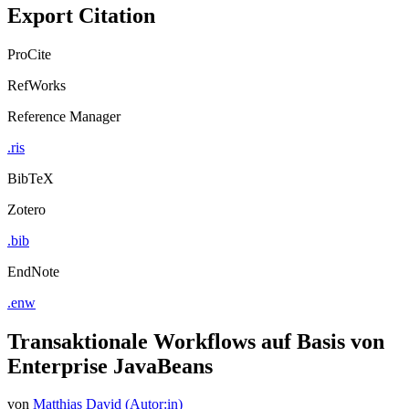
Export Citation
ProCite
RefWorks
Reference Manager
.ris
BibTeX
Zotero
.bib
EndNote
.enw
Transaktionale Workflows auf Basis von
Enterprise JavaBeans
von
Matthias David (Autor:in)