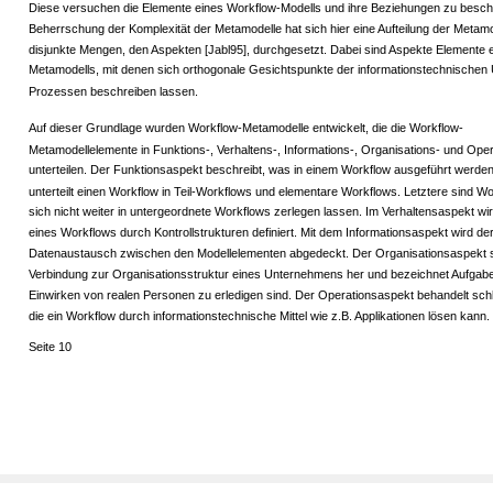
Diese versuchen die Elemente eines Workflow-Modells und ihre Beziehungen zu besch
Beherrschung der Komplexität der Metamodelle hat sich hier eine Aufteilung der Metamo
disjunkte Mengen, den Aspekten [Jabl95], durchgesetzt. Dabei sind Aspekte Elemente 
Metamodells, mit denen sich orthogonale Gesichtspunkte der informationstechnischen
Prozessen beschreiben lassen.
Auf dieser Grundlage wurden Workflow-Metamodelle entwickelt, die die Workflow-
Metamodellelemente in Funktions-, Verhaltens-, Informations-, Organisations- und Ope
unterteilen. Der Funktionsaspekt beschreibt, was in einem Workflow ausgeführt werden
unterteilt einen Workflow in Teil-Workflows und elementare Workflows. Letztere sind Wo
sich nicht weiter in untergeordnete Workflows zerlegen lassen. Im Verhaltensaspekt wir
eines Workflows durch Kontrollstrukturen definiert. Mit dem Informationsaspekt wird de
Datenaustausch zwischen den Modellelementen abgedeckt. Der Organisationsaspekt st
Verbindung zur Organisationsstruktur eines Unternehmens her und bezeichnet Aufgabe
Einwirken von realen Personen zu erledigen sind. Der Operationsaspekt behandelt schl
die ein Workflow durch informationstechnische Mittel wie z.B. Applikationen lösen kann.
Seite 10