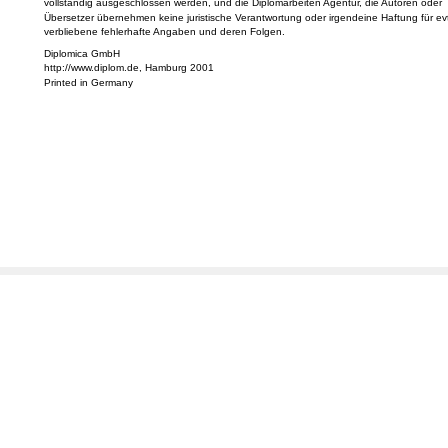
vollständig ausgeschlossen werden, und die Diplomarbeiten Agentur, die Autoren oder
Übersetzer übernehmen keine juristische Verantwortung oder irgendeine Haftung für evt
verbliebene fehlerhafte Angaben und deren Folgen.
Diplomica GmbH
http://www.diplom.de, Hamburg 2001
Printed in Germany