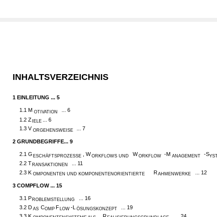
INHALTSVERZEICHNIS
1
EINLEITUNG ... 5
1.1 M
... 6
OTIVATION
1.2 Z
... 6
IELE
1.3 V
... 7
ORGEHENSWEISE
2
GRUNDBEGRIFFE... 9
2.1 G
, W
W
-M
-S
ESCHÄFTSPROZESSE
ORKFLOWS UND
ORKFLOW
ANAGEMENT
YS
2.2 T
... 11
RANSAKTIONEN
2.3 K
R
... 12
OMPONENTEN UND KOMPONENTENORIENTIERTE
AHMENWERKE
3
COMPFLOW ... 15
3.1 P
... 16
ROBLEMSTELLUNG
3.2 D
C
F
-L
... 19
AS
OMP
LOW
ÖSUNGSKONZEPT
3.3 K
R
... 24