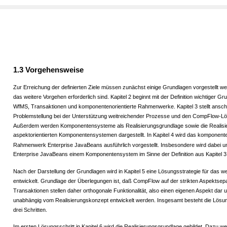
1.3 Vorgehensweise
Zur Erreichung der definierten Ziele müssen zunächst einige Grundlagen vorgestellt we
das weitere Vorgehen erforderlich sind. Kapitel 2 beginnt mit der Definition wichtiger Gr
WfMS, Transaktionen und komponentenorientierte Rahmenwerke. Kapitel 3 stellt ansch
Problemstellung bei der Unterstützung weitreichender Prozesse und den CompFlow-L
Außerdem werden Komponentensysteme als Realisierungsgrundlage sowie die Realisi
aspektorientierten Komponentensystemen dargestellt. In Kapitel 4 wird das komponente
Rahmenwerk Enterprise JavaBeans ausführlich vorgestellt. Insbesondere wird dabei u
Enterprise JavaBeans einem Komponentensystem im Sinne der Definition aus Kapitel 3
Nach der Darstellung der Grundlagen wird in Kapitel 5 eine Lösungsstrategie für das w
entwickelt. Grundlage der Überlegungen ist, daß CompFlow auf der strikten Aspektsepa
Transaktionen stellen daher orthogonale Funktionalität, also einen eigenen Aspekt dar
unabhängig vom Realisierungskonzept entwickelt werden. Insgesamt besteht die Lösu
drei Schritten.
Im ersten Lösungsschritt in Kapitel 6 wird die Realisierungsgrundlage gebildet. Dazu w