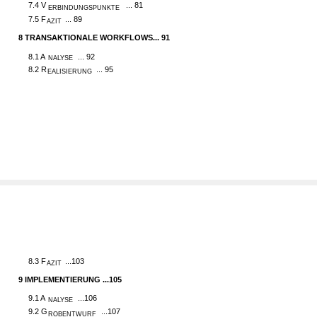
7.4 V
... 81
ERBINDUNGSPUNKTE
7.5 F
... 89
AZIT
8
TRANSAKTIONALE WORKFLOWS... 91
8.1 A
... 92
NALYSE
8.2 R
... 95
EALISIERUNG
8.3 F
...103
AZIT
9
IMPLEMENTIERUNG ...105
9.1 A
...106
NALYSE
9.2 G
...107
ROBENTWURF