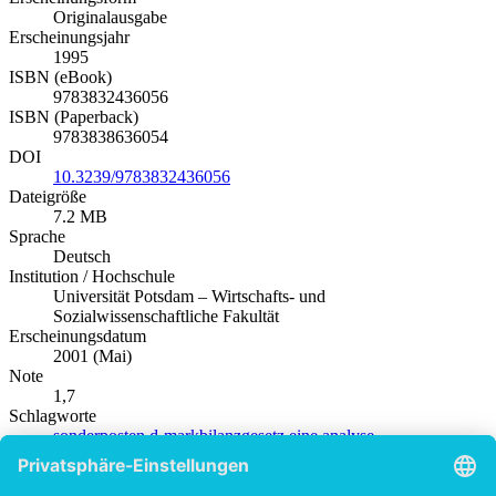
Originalausgabe
Erscheinungsjahr
1995
ISBN (eBook)
9783832436056
ISBN (Paperback)
9783838636054
DOI
10.3239/9783832436056
Dateigröße
7.2 MB
Sprache
Deutsch
Institution / Hochschule
Universität Potsdam – Wirtschafts- und
Sozialwissenschaftliche Fakultät
Erscheinungsdatum
2001 (Mai)
Note
1,7
Schlagworte
sonderposten
d-markbilanzgesetz
eine
analyse
Produktsicherheit
Diplom.de