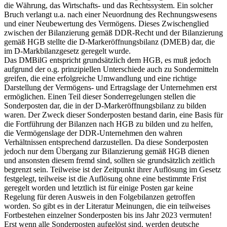
die Währung, das Wirtschafts- und das Rechtssystem. Ein solcher
Bruch verlangt u.a. nach einer Neuordnung des Rechnungswesens
und einer Neubewertung des Vermögens. Dieses Zwischenglied
zwischen der Bilanzierung gemäß DDR-Recht und der Bilanzierung
gemäß HGB stellte die D-Markeröffnungsbilanz (DMEB) dar, die
im D-Markbilanzgesetz geregelt wurde.
Das DMBilG entspricht grundsätzlich dem HGB, es muß jedoch
aufgrund der o.g. prinzipiellen Unterschiede auch zu Sondermitteln
greifen, die eine erfolgreiche Umwandlung und eine richtige
Darstellung der Vermögens- und Ertragslage der Unternehmen erst
ermöglichen. Einen Teil dieser Sonderregelungen stellen die
Sonderposten dar, die in der D-Markeröffnungsbilanz zu bilden
waren. Der Zweck dieser Sonderposten bestand darin, eine Basis für
die Fortführung der Bilanzen nach HGB zu bilden und zu helfen,
die Vermögenslage der DDR-Unternehmen den wahren
Verhältnissen entsprechend darzustellen. Da diese Sonderposten
jedoch nur dem Übergang zur Bilanzierung gemäß HGB dienen
und ansonsten diesem fremd sind, sollten sie grundsätzlich zeitlich
begrenzt sein. Teilweise ist der Zeitpunkt ihrer Auflösung im Gesetz
festgelegt, teilweise ist die Auflösung ohne eine bestimmte Frist
geregelt worden und letztlich ist für einige Posten gar keine
Regelung für deren Ausweis in den Folgebilanzen getroffen
worden. So gibt es in der Literatur Meinungen, die ein teilweises
Fortbestehen einzelner Sonderposten bis ins Jahr 2023 vermuten!
Erst wenn alle Sonderposten aufgelöst sind, werden deutsche