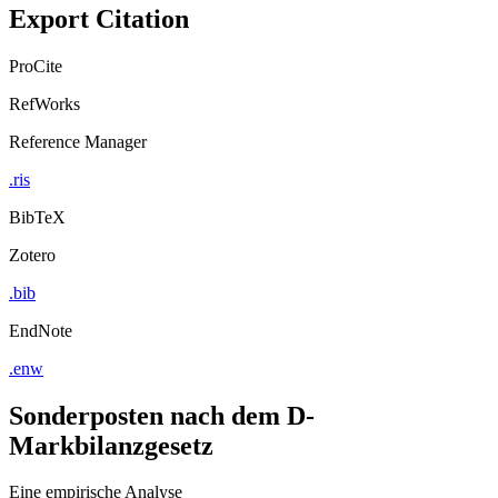
Export Citation
ProCite
RefWorks
Reference Manager
.ris
BibTeX
Zotero
.bib
EndNote
.enw
Sonderposten nach dem D-
Markbilanzgesetz
Eine empirische Analyse