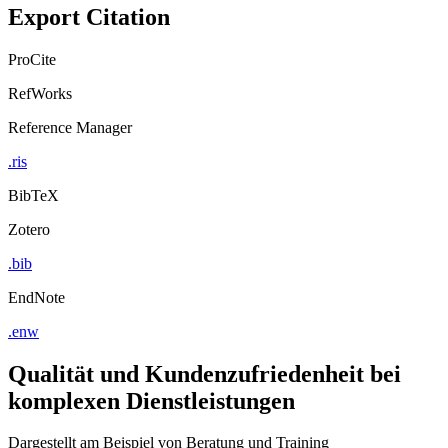
Export Citation
ProCite
RefWorks
Reference Manager
.ris
BibTeX
Zotero
.bib
EndNote
.enw
Qualität und Kundenzufriedenheit bei
komplexen Dienstleistungen
Dargestellt am Beispiel von Beratung und Training