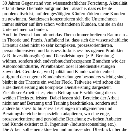
30 Jahren Gegenstand von wissenschaftlicher Forschung. Aktualität
erfährt diese Thematik aufgrund der Tatsache, dass es heute
problematisch ist, auf den gesättigten Käufermärkten neue Kunden
zu gewinnen. Stattdessen konzentrieren sich die Unternehmen
immer stärker auf ihre schon vorhandenen Kunden, um sie an das
Unternehmen zu binden.
Auch in Deutschland nimmt das Thema immer breiteren Raum ein -
in Theorie und Praxis. Auffallend ist, dass sich die wissenschaftliche
Literatur dabei nicht so sehr komplexen, prozessorientierten,
personalintensiven und buisness-to-buisness bezogenen Produkten
(z.B. Investitionsgüter) und Dienstleistungen (z.B. Beratung)
widmet, sondern sich endverbraucherbezogenen Branchen wie der
Automobilindustrie, Privatbanken oder Hoteldienstleistungen
zuwendet. Gerade da, wo Qualität und Kundenzufriedenheit
aufgrund der engeren Kundenbeziehungen besonders wichtig sind,
bleibt in der Theorie ein weißer Fleck. Teilweise wird schon die
Hoteldienstleistung als komplexe Dienstleistung dargestellt.
Ziel dieser Arbeit ist es, einen Beitrag zur Erschließung dieses
weißen Flecks zu leisten. Dabei lassen sich Bereiche der Arbeit
nicht nur auf Beratung und Training beschränken, sondern auf
andere buisness-to-buisness Leistungen im allgemeinen und
Beratungsbereiche im speziellen adaptieren, wo eine enge,
prozessorientierte und persönliche Beziehung zwischen Anbieter
und Kunde existiert (z.B. Ingenieur- /Industrieconsulting etc.).
Die Arbeit soll einen aktuellen und umfassenden Überblick über die