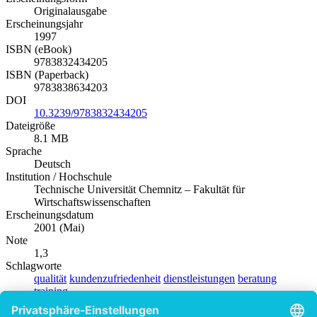
Originalausgabe
Erscheinungsjahr
1997
ISBN (eBook)
9783832434205
ISBN (Paperback)
9783838634203
DOI
10.3239/9783832434205
Dateigröße
8.1 MB
Sprache
Deutsch
Institution / Hochschule
Technische Universität Chemnitz – Fakultät für
Wirtschaftswissenschaften
Erscheinungsdatum
2001 (Mai)
Note
1,3
Schlagworte
qualität
kundenzufriedenheit
dienstleistungen
beratung
training
Produktsicherheit
Diplom.de