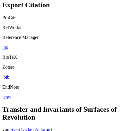
Export Citation
ProCite
RefWorks
Reference Manager
.ris
BibTeX
Zotero
.bib
EndNote
.enw
Transfer and Invariants of Surfaces of
Revolution
von
Sven Utcke (Autor:in)