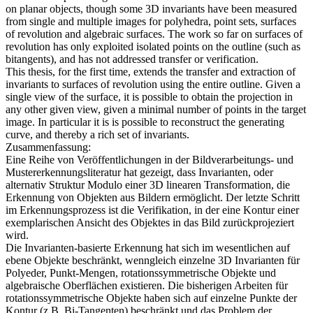
on planar objects, though some 3D invariants have been measured
from single and multiple images for polyhedra, point sets, surfaces
of revolution and algebraic surfaces. The work so far on surfaces of
revolution has only exploited isolated points on the outline (such as
bitangents), and has not addressed transfer or verification.
This thesis, for the first time, extends the transfer and extraction of
invariants to surfaces of revolution using the entire outline. Given a
single view of the surface, it is possible to obtain the projection in
any other given view, given a minimal number of points in the target
image. In particular it is is possible to reconstruct the generating
curve, and thereby a rich set of invariants.
Zusammenfassung:
Eine Reihe von Veröffentlichungen in der Bildverarbeitungs- und
Mustererkennungsliteratur hat gezeigt, dass Invarianten, oder
alternativ Struktur Modulo einer 3D linearen Transformation, die
Erkennung von Objekten aus Bildern ermöglicht. Der letzte Schritt
im Erkennungsprozess ist die Verifikation, in der eine Kontur einer
exemplarischen Ansicht des Objektes in das Bild zurückprojeziert
wird.
Die Invarianten-basierte Erkennung hat sich im wesentlichen auf
ebene Objekte beschränkt, wenngleich einzelne 3D Invarianten für
Polyeder, Punkt-Mengen, rotationssymmetrische Objekte und
algebraische Oberflächen existieren. Die bisherigen Arbeiten für
rotationssymmetrische Objekte haben sich auf einzelne Punkte der
Kontur (z.B. Bi-Tangenten) beschränkt und das Problem der