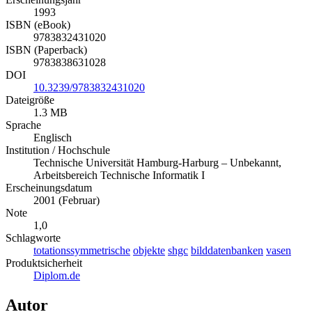
1993
ISBN (eBook)
9783832431020
ISBN (Paperback)
9783838631028
DOI
10.3239/9783832431020
Dateigröße
1.3 MB
Sprache
Englisch
Institution / Hochschule
Technische Universität Hamburg-Harburg – Unbekannt,
Arbeitsbereich Technische Informatik I
Erscheinungsdatum
2001 (Februar)
Note
1,0
Schlagworte
totationssymmetrische
objekte
shgc
bilddatenbanken
vasen
Produktsicherheit
Diplom.de
Autor