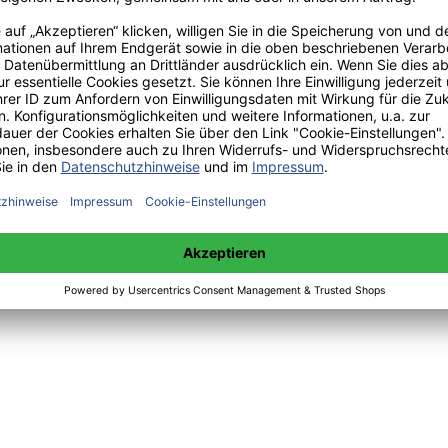
häuser, Hamburg, Bedey Media GmbH, https://www.diplom.de/document