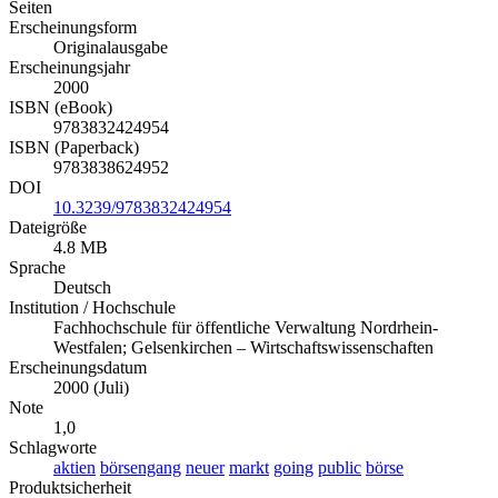
Seiten
Erscheinungsform
Originalausgabe
Erscheinungsjahr
2000
ISBN (eBook)
9783832424954
ISBN (Paperback)
9783838624952
DOI
10.3239/9783832424954
Dateigröße
4.8 MB
Sprache
Deutsch
Institution / Hochschule
Fachhochschule für öffentliche Verwaltung Nordrhein-
Westfalen; Gelsenkirchen – Wirtschaftswissenschaften
Erscheinungsdatum
2000 (Juli)
Note
1,0
Schlagworte
aktien
börsengang
neuer
markt
going
public
börse
Produktsicherheit