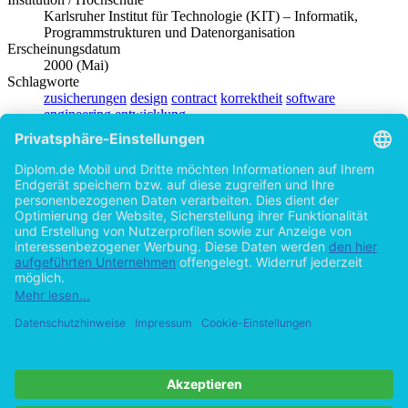
Karlsruher Institut für Technologie (KIT) – Informatik,
Programmstrukturen und Datenorganisation
Erscheinungsdatum
2000 (Mai)
Schlagworte
zusicherungen
design
contract
korrektheit
software
engineering
entwicklung
Produktsicherheit
Diplom.de
Autor
Rainer Typke (Autor:in)
Hilfe/FAQ
Impressum
Datenschutz
AGB
Vertrag widerrufen
Zur Desktop-Version
Copyright ©Imprint in der Bedey & Thoms Media GmbH
powered
by
Open Publishing
Zurück