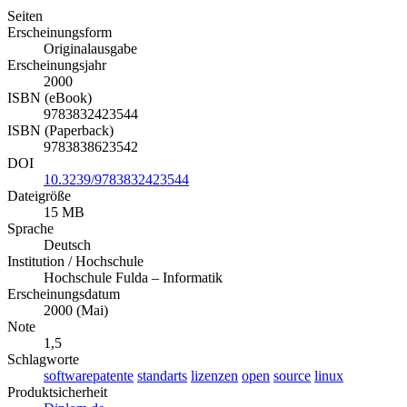
Details
Seiten
Erscheinungsform
Originalausgabe
Erscheinungsjahr
2000
ISBN (eBook)
9783832423544
ISBN (Paperback)
9783838623542
DOI
10.3239/9783832423544
Dateigröße
15 MB
Sprache
Deutsch
Institution / Hochschule
Hochschule Fulda – Informatik
Erscheinungsdatum
2000 (Mai)
Note
1,5
Schlagworte