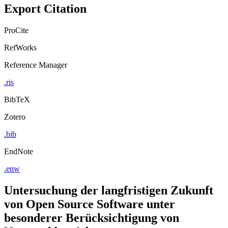
Copy to clipboard
Export Citation
ProCite
RefWorks
Reference Manager
.ris
BibTeX
Zotero
.bib
EndNote
.enw
Untersuchung der langfristigen Zukunft
von Open Source Software unter