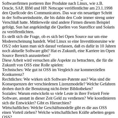
unmöglich gehalten hätte. Linux ist eine anerkannte Konkurrenz im
Servermarkt für Windows NT und Unix. Viele große
Softwarefirmen portieren ihre Produkte nach Linux, wie z.B.
Oracle, SAP, IBM und HP. Netscape veröffentlichte am 23.1.1998
den Quellcode des Communicators. Das war ein neuartiger Schritt
in der Softwareindustrie, die bis dahin den Code immer streng unter
Verschluß hatte. Mittlerweile sind andere Firmen diesem Beispiel
gefolgt, Sun hat angekündigt die Quellen von Staroffice und Solaris
zu veröffentlichten.
Es stellt sich die Frage, ob es sich bei Open Source nur um eine
Modeerscheinung handelt. Wird Linux so eine Investitionsruine wie
OS/2 oder kann man sich darauf verlassen, daß es dafür in 10 Jahren
noch aktuelle Software gibt? Hat es Zukunft, eine Karriere im Open
Source Bereich anzustreben?
Diese Arbeit wird versuchen alle Aspekte zu betrachten, die für die
Zukunft von OSS eine Rolle spielen:
Technisches: Wie gut ist OSS im Vergleich zur kommerziellen
Konkurrenz?
Rechtliches: Wie wirken sich Software-Patente aus? Was sind die
Konsequenzen der verschiedenen Lizenzmodelle? Welche Gefahren
drohen durch die Benutzung nicht-freier Bibliotheken?
Soziales: Warum entwickeln so viele Leute in ihrer Freizeit Freie
Software, anstatt in dieser Zeit Geld zu verdienen? Wie koordinieren
sich die Entwickler? Gibt es Hierarchien?
Wirtschaftliches: Welche Geschäftsmodelle gibt es die aus OSS