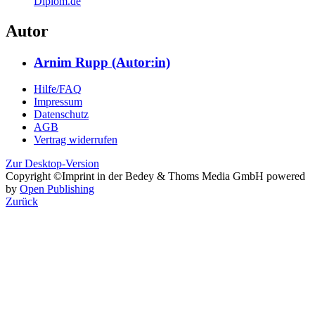
softwarepatente
standarts
lizenzen
open
source
linux
Produktsicherheit
Diplom.de
Autor
Arnim Rupp (Autor:in)
Hilfe/FAQ
Impressum
Datenschutz
AGB
Vertrag widerrufen
Zur Desktop-Version
Copyright ©Imprint in der Bedey & Thoms Media GmbH
powered
by
Open Publishing
Zurück