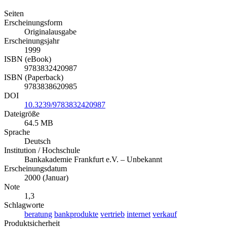
Seiten
Erscheinungsform
Originalausgabe
Erscheinungsjahr
1999
ISBN (eBook)
9783832420987
ISBN (Paperback)
9783838620985
DOI
10.3239/9783832420987
Dateigröße
64.5 MB
Sprache
Deutsch
Institution / Hochschule
Bankakademie Frankfurt e.V. – Unbekannt
Erscheinungsdatum
2000 (Januar)
Note
1,3
Schlagworte
beratung
bankprodukte
vertrieb
internet
verkauf
Produktsicherheit