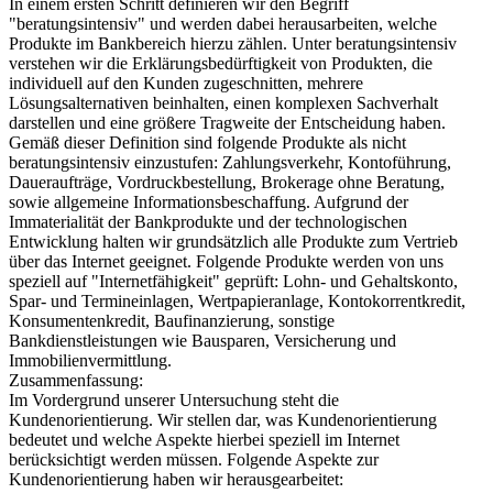
In einem ersten Schritt definieren wir den Begriff
"beratungsintensiv" und werden dabei herausarbeiten, welche
Produkte im Bankbereich hierzu zählen. Unter beratungsintensiv
verstehen wir die Erklärungsbedürftigkeit von Produkten, die
individuell auf den Kunden zugeschnitten, mehrere
Lösungsalternativen beinhalten, einen komplexen Sachverhalt
darstellen und eine größere Tragweite der Entscheidung haben.
Gemäß dieser Definition sind folgende Produkte als nicht
beratungsintensiv einzustufen: Zahlungsverkehr, Kontoführung,
Daueraufträge, Vordruckbestellung, Brokerage ohne Beratung,
sowie allgemeine Informationsbeschaffung. Aufgrund der
Immaterialität der Bankprodukte und der technologischen
Entwicklung halten wir grundsätzlich alle Produkte zum Vertrieb
über das Internet geeignet. Folgende Produkte werden von uns
speziell auf "Internetfähigkeit" geprüft: Lohn- und Gehaltskonto,
Spar- und Termineinlagen, Wertpapieranlage, Kontokorrentkredit,
Konsumentenkredit, Baufinanzierung, sonstige
Bankdienstleistungen wie Bausparen, Versicherung und
Immobilienvermittlung.
Zusammenfassung:
Im Vordergrund unserer Untersuchung steht die
Kundenorientierung. Wir stellen dar, was Kundenorientierung
bedeutet und welche Aspekte hierbei speziell im Internet
berücksichtigt werden müssen. Folgende Aspekte zur
Kundenorientierung haben wir herausgearbeitet: