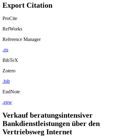
Export Citation
ProCite
RefWorks
Reference Manager
.ris
BibTeX
Zotero
.bib
EndNote
.enw
Verkauf beratungsintensiver
Bankdienstleistungen über den
Vertriebsweg Internet