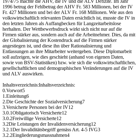
1974/75 machte die AHV, die IV und die ALV Defizite. Im Jahr
1996 betrug der Fehlbetrag der AHV Fr. 583 Millionen, bei der IV
Fr. 427 Millionen und bei der ALV Fr. 168 Millionen. Wie aus den
volkswirtschaftlich relevanten Daten ersichtlich ist, musste die IV in
den letzten Jahren als Auffangbecken für Langzeitarbeitslose
herhalten. Der Wettbewerbsdruck wirkt sich nicht nur auf die
Firmen stärker aus, sondern auch auf die Arbeitnehmer. Dies, da mit
der Globalisierung der Kostendruck auf die Firmen stärker
angestiegen ist, und diese ihn über Rationalisierung und
Entlassungen an ihre Mitarbeiter weitergeben. Diese Diplomarbeit
soll aufzeigen, wie dies geschieht (anhand von eigenen Daten,
sowie von BSV-Statistiken) bzw. wie sich die volkswirtschaftlichen,
gesellschaftlichen und demographischen Veränderungen auf die IV
und ALV auswirken.
Inhaltsverzeichnis:Inhaltsverzeichnis:
0.Vorwort5
1.Einleitung6
2.Die Geschichte der Sozialversicherung7
3.Versicherte Personen bei der IV12
3.0.1Obligatorisch Versicherte12
3.0.2Freiwillige Versicherte12
3.2Die Leistungen der Invalidenversicherung12
3.2.1Der Invaliditätsbegriff gemäss Art. 4-5 IVG3
3.2.2Eingliederungsmassnahmen4