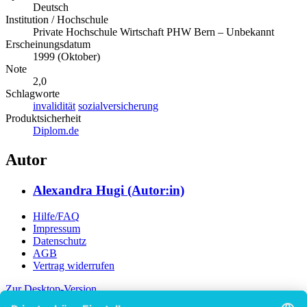
Deutsch
Institution / Hochschule
Private Hochschule Wirtschaft PHW Bern – Unbekannt
Erscheinungsdatum
1999 (Oktober)
Note
2,0
Schlagworte
invalidität
sozialversicherung
Produktsicherheit
Diplom.de
Autor
Alexandra Hugi (Autor:in)
Hilfe/FAQ
Impressum
Datenschutz
AGB
Vertrag widerrufen
Zur Desktop-Version
Copyright ©Imprint in der Bedey & Thoms Media GmbH
powered