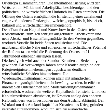
politischen und wirtschaftlichen Umbruch im Osten antreiben. Die
Öffnung des Ostens ermöglicht die Entstehung einer zunehmend
enger verbundenen Großregion, welche geographisch, historisch,
kulturell und wirtschaftlich zusammengehört.
Dem Transfer an Kapital und Know-how in den Osten stehen
Kostenvorteile, zum Teil sehr gut ausgebildete Arbeitskräfte und
neue Absatz- und Beschaffungsmärkte für den Westen gegenüber,
wodurch Vorteile für beide Seiten realisierbar sind. Die
nachbarschaftliche Nähe und ein enormes wirtschaftliches Potential
der Reformstaaten wird die Bedeutung des Ostens im 21.
Jahrhundert erheblich ansteigen lassen.
Diesbezüglich wird auch der Standort Kroatien an Bedeutung
gewinnen. Bis vor wenigen Jahren hatte Kroatien aufgrund der
Kriegsereignisse im ehemaligen Jugoslawien deutliche
wirtschaftliche Schäden hinzunehmen. Die
Wiederaufbaumaßnahmen können allein mit inländischen
Finanzierungsmöglichkeiten nicht bewältigt werden. In etlichen
unrentablen Unternehmen sind Modernisierungsmaßnahmen
erforderlich, wodurch ein weiterer Kapitalbedarf entsteht. Um diese
Kapitalrestriktionen abzubauen, ist Kroatien analog den anderen
Reformländern von Investitionen aus dem Ausland abhängig. Den
Wettlauf um das Auslandskapital hat Kroatien aus Kriegsgründen
verspätet aufgenommen, wodurch sich für ausländische
Unternehmen Möglichkeiten eröffnen Marktanteile zu sichern und
Startvorteile im Wettbewerb zu nutzen.