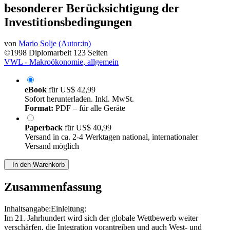
Investitionsbedingungen
von
Mario Solje (Autor:in)
©1998
Diplomarbeit
123 Seiten
VWL - Makroökonomie, allgemein
eBook
für
US$ 42,99
Sofort herunterladen. Inkl. MwSt.
Format:
PDF – für alle Geräte
Paperback
für
US$ 40,99
Versand in ca. 2-4 Werktagen national, internationaler
Versand möglich
In den Warenkorb
Zusammenfassung
Inhaltsangabe:Einleitung:
Im 21. Jahrhundert wird sich der globale Wettbewerb weiter
verschärfen, die Integration vorantreiben und auch West- und
Osteuropa zusammenführen. Die Internationalisierung wird den
Wettstreit um Märkte und Arbeitsplätze beschleunigen und den