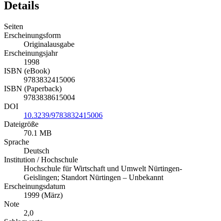
Seiten
Erscheinungsform
Originalausgabe
Erscheinungsjahr
1998
ISBN (eBook)
9783832415006
ISBN (Paperback)
9783838615004
DOI
10.3239/9783832415006
Dateigröße
70.1 MB
Sprache
Deutsch
Institution / Hochschule
Hochschule für Wirtschaft und Umwelt Nürtingen-
Geislingen; Standort Nürtingen – Unbekannt
Erscheinungsdatum
1999 (März)
Note
2,0
Schlagworte
direktinvestitionen
investition
kroatien
reformländer