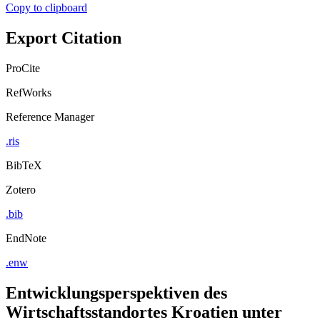
Export Citation
ProCite
RefWorks
Reference Manager
.ris
BibTeX
Zotero
.bib
EndNote
.enw
Entwicklungsperspektiven des
Wirtschaftsstandortes Kroatien unter
besonderer Berücksichtigung der