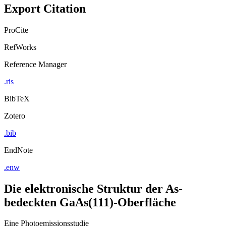
Export Citation
ProCite
RefWorks
Reference Manager
.ris
BibTeX
Zotero
.bib
EndNote
.enw
Die elektronische Struktur der As-
bedeckten GaAs(111)-Oberfläche