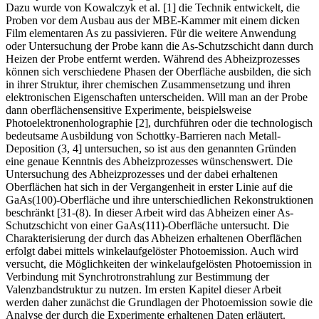
Atmosphäre vor Verunreinigungen und Oxidation geschützt werden.
Dazu wurde von Kowalczyk et al. [1] die Technik entwickelt, die
Proben vor dem Ausbau aus der MBE-Kammer mit einem dicken
Film elementaren As zu passivieren. Für die weitere Anwendung
oder Untersuchung der Probe kann die As-Schutzschicht dann durch
Heizen der Probe entfernt werden. Während des Abheizprozesses
können sich verschiedene Phasen der Oberfläche ausbilden, die sich
in ihrer Struktur, ihrer chemischen Zusammensetzung und ihren
elektronischen Eigenschaften unterscheiden. Will man an der Probe
dann oberflächensensitive Experimente, beispielsweise
Photoelektronenholographie [2], durchführen oder die technologisch
bedeutsame Ausbildung von Schottky-Barrieren nach Metall-
Deposition (3, 4] untersuchen, so ist aus den genannten Gründen
eine genaue Kenntnis des Abheizprozesses wünschenswert. Die
Untersuchung des Abheizprozesses und der dabei erhaltenen
Oberflächen hat sich in der Vergangenheit in erster Linie auf die
GaAs(100)-Oberfläche und ihre unterschiedlichen Rekonstruktionen
beschränkt [31-(8). In dieser Arbeit wird das Abheizen einer As-
Schutzschicht von einer GaAs(111)-Oberfläche untersucht. Die
Charakterisierung der durch das Abheizen erhaltenen Oberflächen
erfolgt dabei mittels winkelaufgelöster Photoemission. Auch wird
versucht, die Möglichkeiten der winkelaufgelösten Photoemission in
Verbindung mit Synchrotronstrahlung zur Bestimmung der
Valenzbandstruktur zu nutzen. Im ersten Kapitel dieser Arbeit
werden daher zunächst die Grundlagen der Photoemission sowie die