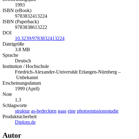
Erscheinungsjahr
1993
ISBN (eBook)
9783832413224
ISBN (Paperback)
9783838613222
DOI
10.3239/9783832413224
Dateigröße
3.8 MB
Sprache
Deutsch
Institution / Hochschule
Friedrich-Alexander-Universität Erlangen-Nürnberg –
Unbekannt
Erscheinungsdatum
1999 (April)
Note
1,3
Schlagworte
struktur
as-bedeckten
gaas
eine
photoemissionsstudie
Produktsicherheit
Diplom.de