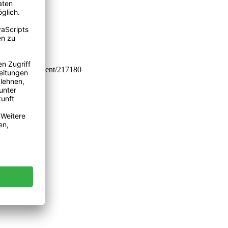
iplom.de/document/217180