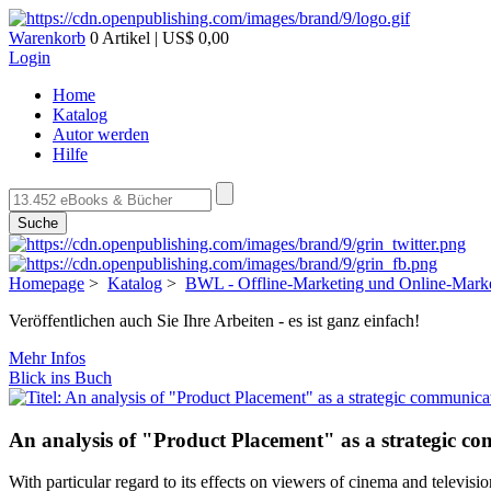
Warenkorb
0 Artikel | US$ 0,00
Login
Home
Katalog
Autor werden
Hilfe
Suche
Homepage
>
Katalog
>
BWL - Offline-Marketing und Online-Mark
Veröffentlichen auch Sie Ihre Arbeiten - es ist ganz einfach!
Mehr Infos
Blick ins Buch
An analysis of "Product Placement" as a strategic c
With particular regard to its effects on viewers of cinema and televisio