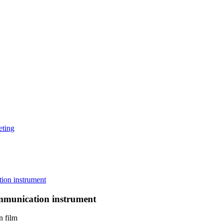
eting
ommunication instrument
n film