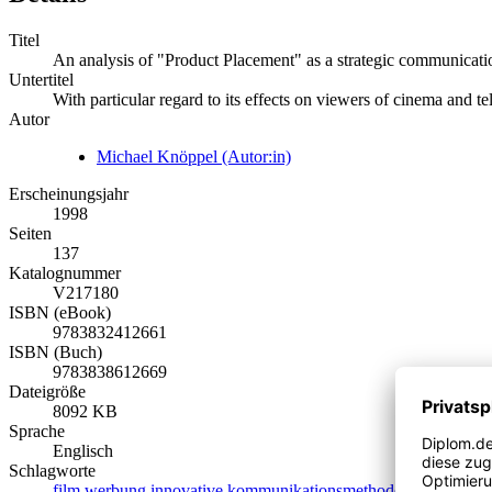
Titel
An analysis of "Product Placement" as a strategic communicati
Untertitel
With particular regard to its effects on viewers of cinema and te
Autor
Michael Knöppel (Autor:in)
Erscheinungsjahr
1998
Seiten
137
Katalognummer
V217180
ISBN (eBook)
9783832412661
ISBN (Buch)
9783838612669
Dateigröße
8092 KB
Sprache
Englisch
Schlagworte
film
werbung
innovative
kommunikationsmethoden
product
pl