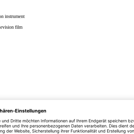
on instrument
levision film
acement
promotion