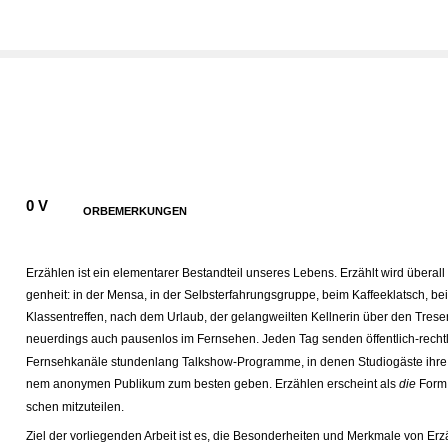
0 V
ORBEMERKUNGEN
Erzählen ist ein elementarer Bestandteil unseres Lebens. Erzählt wird überall
genheit: in der Mensa, in der Selbsterfahrungsgruppe, beim Kaffeeklatsch, be
Klassentreffen, nach dem Urlaub, der gelangweilten Kellnerin über den Trese
neuerdings auch pausenlos im Fernsehen. Jeden Tag senden öffentlich-rechtl
Fernsehkanäle stundenlang Talkshow-Programme, in denen Studiogäste ihre 
nem anonymen Publikum zum besten geben. Erzählen erscheint als
die
Form,
schen mitzuteilen.
Ziel der vorliegenden Arbeit ist es, die Besonderheiten und Merkmale von Erz