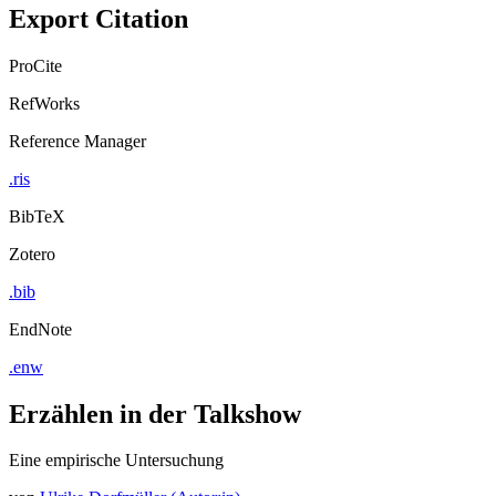
Export Citation
ProCite
RefWorks
Reference Manager
.ris
BibTeX
Zotero
.bib
EndNote
.enw
Erzählen in der Talkshow
Eine empirische Untersuchung