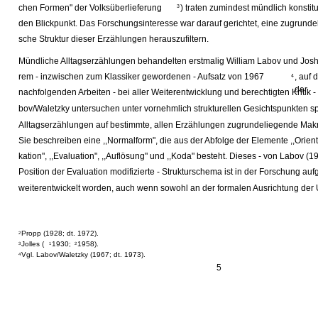
chen Formen" der Volksüberlieferung
) traten zumindest mündlich konstit
3
den Blickpunkt. Das Forschungsinteresse war darauf gerichtet, eine zugrund
sche Struktur dieser Erzählungen herauszufiltern.
Mündliche Alltagserzählungen behandelten erstmalig William Labov und Josh
rem - inzwischen zum Klassiker gewordenen - Aufsatz von 1967
, auf 
4
der
nachfolgenden Arbeiten - bei aller Weiterentwicklung und berechtigten Kritik -
bov/Waletzky untersuchen unter vornehmlich strukturellen Gesichtspunkten 
Alltagserzählungen auf bestimmte, allen Erzählungen zugrundeliegende Mak
Sie beschreiben eine ,,Normalform", die aus der Abfolge der Elemente ,,Orient
kation", ,,Evaluation", ,,Auflösung" und ,,Koda" besteht. Dieses - von Labov (
Position der Evaluation modifizierte - Strukturschema ist in der Forschung 
weiterentwickelt worden, auch wenn sowohl an der formalen Ausrichtung der 
Propp (1928; dt. 1972).
2
Jolles (
1930;
1958).
3
1
2
Vgl. Labov/Waletzky (1967; dt. 1973).
4
5