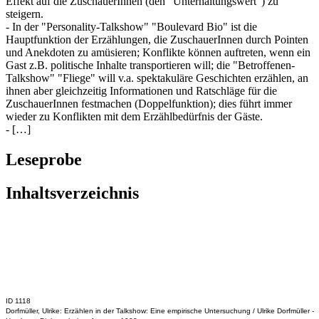
Effekt auf die ZuschauerInnen (den "Unterhaltungswert") zu
steigern.
- In der "Personality-Talkshow" "Boulevard Bio" ist die
Hauptfunktion der Erzählungen, die ZuschauerInnen durch Pointen
und Anekdoten zu amüsieren; Konflikte können auftreten, wenn ein
Gast z.B. politische Inhalte transportieren will; die "Betroffenen-
Talkshow" "Fliege" will v.a. spektakuläre Geschichten erzählen, an
ihnen aber gleichzeitig Informationen und Ratschläge für die
ZuschauerInnen festmachen (Doppelfunktion); dies führt immer
wieder zu Konflikten mit dem Erzählbedürfnis der Gäste.
- […]
Leseprobe
Inhaltsverzeichnis
ID 1118
Dorfmüller, Ulrike: Erzählen in der Talkshow: Eine empirische Untersuchung / Ulrike Dorfmüller -