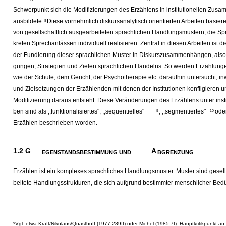
Schwerpunkt sich die Modifizierungen des Erzählens in institutionellen Zu
ausbildete.
Diese vornehmlich diskursanalytisch orientierten Arbeiten basie
8
von gesellschaftlich ausgearbeiteten sprachlichen Handlungsmustern, die Sp
kreten Sprechanlässen individuell realisieren. Zentral in diesen Arbeiten ist 
der Fundierung dieser sprachlichen Muster in Diskurszusammenhängen, als
gungen, Strategien und Zielen sprachlichen Handelns. So werden Erzählungen
wie der Schule, dem Gericht, der Psychotherapie etc. daraufhin untersucht, i
und Zielsetzungen der Erzählenden mit denen der Institutionen konfligieren u
Modifizierung daraus entsteht. Diese Veränderungen des Erzählens unter insti
ben sind als ,,funktionalisiertes", ,,sequentielles"
, ,,segmentiertes"
oder
9
10
Erzählen beschrieben worden.
1.2 G
A
EGENSTANDSBESTIMMUNG UND
BGRENZUNG
Erzählen ist ein komplexes sprachliches Handlungsmuster. Muster sind gesell
beitete Handlungsstrukturen, die sich aufgrund bestimmter menschlicher Bed
Vgl. etwa Kraft/Nikolaus/Quasthoff (1977:289ff) oder Michel (1985:7f). Hauptkritikpunkt a
5