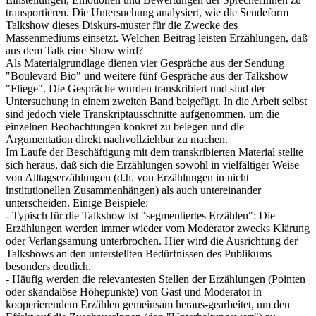
transportieren. Die Untersuchung analysiert, wie die Sendeform
Talkshow dieses Diskurs-muster für die Zwecke des
Massenmediums einsetzt. Welchen Beitrag leisten Erzählungen, daß
aus dem Talk eine Show wird?
Als Materialgrundlage dienen vier Gespräche aus der Sendung
"Boulevard Bio" und weitere fünf Gespräche aus der Talkshow
"Fliege". Die Gespräche wurden transkribiert und sind der
Untersuchung in einem zweiten Band beigefügt. In die Arbeit selbst
sind jedoch viele Transkriptausschnitte aufgenommen, um die
einzelnen Beobachtungen konkret zu belegen und die
Argumentation direkt nachvollziehbar zu machen.
Im Laufe der Beschäftigung mit dem transkribierten Material stellte
sich heraus, daß sich die Erzählungen sowohl in vielfältiger Weise
von Alltagserzählungen (d.h. von Erzählungen in nicht
institutionellen Zusammenhängen) als auch untereinander
unterscheiden. Einige Beispiele:
- Typisch für die Talkshow ist "segmentiertes Erzählen": Die
Erzählungen werden immer wieder vom Moderator zwecks Klärung
oder Verlangsamung unterbrochen. Hier wird die Ausrichtung der
Talkshows an den unterstellten Bedürfnissen des Publikums
besonders deutlich.
- Häufig werden die relevantesten Stellen der Erzählungen (Pointen
oder skandalöse Höhepunkte) von Gast und Moderator in
kooperierendem Erzählen gemeinsam heraus-gearbeitet, um den