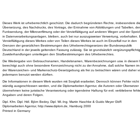
Dieses Werk ist urheberrechtlich geschützt. Die dadurch begründeten Rechte, insbesondere di
Übersetzung, des Nachdrucks, des Vortrags, der Entnahme von Abbildungen und Tabellen, der
Funksendung, der Mikroverfilmung oder der Vervielfältigung auf anderen Wegen und der Spei
in Datenverarbeitungsanlagen, bleiben, auch bei nur auszugsweiser Verwertung, vorbehalten. 
Vervielfältigung dieses Werkes oder von Teilen dieses Werkes ist auch im Einzelfall nur in den
Grenzen der gesetzlichen Bestimmungen des Urheberrechtsgesetzes der Bundesrepublik
Deutschland in der jeweils geltenden Fassung zulässig. Sie ist grundsätzlich vergütungspflichtig
Zuwiderhandlungen unterliegen den Strafbestimmungen des Urheberrechtes.
Die Wiedergabe von Gebrauchsnamen, Handelsnamen, Warenbezeichnungen usw. in diesem 
berechtigt auch ohne besondere Kennzeichnung nicht zu der Annahme, daß solche Namen im
der Warenzeichen- und Markenschutz-Gesetzgebung als frei zu betrachten wären und daher v
jedermann benutzt werden dürften.
Die Informationen in diesem Werk wurden mit Sorgfalt erarbeitet. Dennoch können Fehler nicht v
ständig ausgeschlossen werden, und die Diplomarbeiten Agentur, die Autoren oder Übersetzer
übernehmen keine juristische Verantwortung oder irgendeine Haftung für evtl. verbliebene fehle
Angaben und deren Folgen.
Dipl. Kfm. Dipl. Hdl. Björn Bedey, Dipl. Wi.-Ing. Martin Haschke & Guido Meyer GbR
Diplomarbeiten Agentur, http://www.diplom.de, Hamburg 2000
Printed in Germany