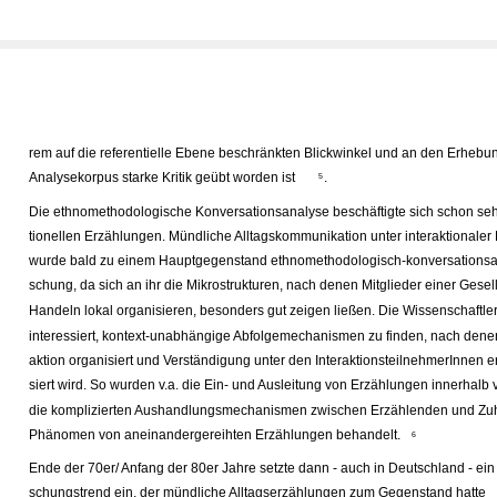
rem auf die referentielle Ebene beschränkten Blickwinkel und an den Erheb
Analysekorpus starke Kritik geübt worden ist
.
5
Die ethnomethodologische Konversationsanalyse beschäftigte sich schon sehr
tionellen Erzählungen. Mündliche Alltagskommunikation unter interaktionaler
wurde bald zu einem Hauptgegenstand ethnomethodologisch-konversationsan
schung, da sich an ihr die Mikrostrukturen, nach denen Mitglieder einer Gesell
Handeln lokal organisieren, besonders gut zeigen ließen. Die Wissenschaftl
interessiert, kontext-unabhängige Abfolgemechanismen zu finden, nach denen
aktion organisiert und Verständigung unter den InteraktionsteilnehmerInnen er
siert wird. So wurden v.a. die Ein- und Ausleitung von Erzählungen innerhal
die komplizierten Aushandlungsmechanismen zwischen Erzählenden und Zu
Phänomen von aneinandergereihten Erzählungen behandelt.
6
Ende der 70er/ Anfang der 80er Jahre setzte dann - auch in Deutschland - ein 
schungstrend ein, der mündliche Alltagserzählungen zum Gegenstand hatte