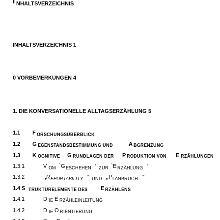
I
NHALTSVERZEICHNIS
INHALTSVERZEICHNIS 1
0 VORBEMERKUNGEN 4
1. DIE KONVERSATIONELLE ALLTAGSERZÄHLUNG 5
1.1
F
ORSCHUNGSÜBERBLICK
1.2
G
A
EGENSTANDSBESTIMMUNG UND
BGRENZUNG
1.3
K
G
P
E
OGNITIVE
RUNDLAGEN DER
RODUKTION VON
RZÄHLUNGEN
1.3.1
V
`G
'
`E
'
OM
ESCHEHEN
ZUR
RZÄHLUNG
1.3.2
,,
R
"
,,P
"
EPORTABILITY
UND
LANBRUCH
1.4 S
E
TRUKTURELEMENTE DES
RZÄHLENS
1.4.1
D
E
IE
RZÄHLEINLEITUNG
1.4.2
D
O
IE
RIENTIERUNG