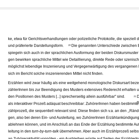
ke, etwa für Gerichtsverhandlungen oder polizeiliche Protokolle, die speziell 
und präferierte Darstellungsform.
Die genannten Unterschiede zwischen E
20
spiegeln sich auch in der sprachlichen Ausformung der beiden Diskursmuster 
gen bewirken sprachliche Mittel wie Detaillierung, direkte Rede oder szenisc
möglichst lebendige Inszenierung und Vergegenwärtigung des vergangenen 
sich im Bericht solche inszenierenden Mittel nicht finden.
Erzählen wird zwar häufig als eine weitgehend monologische Diskursart bezei
zählerInnen bis zur Beendigung des Musters extensives Rederecht erhalten u
den Positionen des Musters [...] sprecherseitig allein ausführbar" sind.
D
21
n
als interaktiver Prozeß adäquat beschreibbar: ZuhörerInnen haben bestimmte
zählprozeß, die sequentiell relevant sind. Diese finden sich v.a. an den ,,Rän
gen, also bei deren Ein- und Ausleitung, wo ZuhörerInnen Erzählankündigunge
ablehnen können, und im Anschluß an das Ende der Erzählung bestimmte Au
leitung in den
turn-by-turn-talk
übernehmen. Aber auch im Erzählprozeß selbst
an Zuhöreraktivität vonnöten - ein Ausbleiben würde auf Seiten der ErzählerI