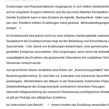
Erzählungen sind Repräsentationen vergangener, in sich zeitlich strukturierte
auf ein singuläres Ereignis referieren und die aus einer Aktanten-Perspektive 
Der/die ErzählerIn kann in dem Ereignis als AgentIn, BeobachterIn, Opfer usw.
sen sein. Inhaltlich erfüllen Erzählungen meist gewisse ,,Minimalbedingun
lichkeit".
14
Im Erzählprozeß wird jedoch nicht nur eine einfache Handlungskette realisier
Hauptakzent des Erzählprozesses liegt auf der Bewertung und Einschätzung 
Sachverhalts.
Der Zweck von Erzählungen besteht darin, eine gemeinsame 
15
gestellten Ereignisse anzustreben. Dies ist gelungen, wenn durch die fortla
rungstätigkeit des Erzählers die gewünschte Übernahme der subjektiven Sich
hörerInnen erreicht wurde.
Auf sprachlicher Ebene verstärken eine Reihe von ,,Inszenierungsmitteln" di
Bewertungsübernahme. Es sind dies v.a. evaluative und expressive Sprachfo
wiedergabe, Stimmimitation der Akteure in der Diskurswelt, historisches Präs
Detailliertheitsgrad des Ereignisverlaufs zumindest in einzelnen Passagen.
sationelle Alltagserzählung als szenische Realisierung erzähltypischer Inhalte 
se gilt als Prototyp des alltäglichen Erzählens.
Im Unterschied zum Bericht
- einem insofern der Erzählung verwandten Mu
17