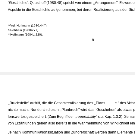
`Geschichte'. Quasthoff (1980:48) spricht von einem ,,Arrangement": Es werde
Aspekte in die Geschichte aufgenommen, bei deren Realisierung aus der Sich
Vgl. Hoffmann (1980:44ff).
20
Rehbein (1980a:77).
21
Hoffmann (1984a:220).
22
8
,,Bruchstelle" auftritt, die die Gesamtrealisierung des ,,Plans
" des Akta
23
nichte macht. Nur durch diesen ,,Planbruch" wird das `Geschehen' als etwas p
lenswertes gespeichert. (Zum Begriff der ,,
reportability
" s.u. Kap. 1.3.2). Sema
von Erzählungen gehen also bereits in die Wahrnehmung von Wirklichkeit ein
Je nach Kommunikationssituation und Zuhörerschaft werden dann Elemente a