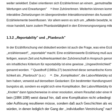
weiter selektiert. Dabei orientieren sich ErzählerInnen an einem ,,gemutmaß
Wertungen und Erwartungen"
ihrer ZuhörerInnen. Weiterhin können kom
25
interaktive Zielsetzungen im übergeordneten Interaktionsrahmen die Auswahl 
Erzählelemente beeinflussen. Vor allem wenn es sich um ,,affektiv besetzte, kon
nisse handelt, kann zudem Phantasietätigkeit in den Erinnerungsvorgang mit
1.3.2 ,,
Reportability
" und ,,Planbruch"
In der Erzählforschung viel diskutiert worden ist auch die Frage, was eine Er
,,erzählenswert", ,,
reportable
" macht. Eine erzählenswerte Erzählung muß aus 
fertigen, warum Zeit und Aufmerksamkeit der Zuhörerschaft in Anspruch geno
ein inhaltliches Kriterium für
reportability
ist eine gewisse ,,Ungewöhnlichkeit
genannt worden.
Quasthoff (1980a:27) bezeichnet diese semantische Kon
27
lichkeit als ,,Planbruch" (s.o.)
. Die ,,Komplikation", die Labov/Waletzky s
28
ben haben, verweist auf denselben Gedanken: Ein bestimmter Handlungsverlauf
bungslos ab, sondern es ergibt sich eine Komplikation. Bei Labov/Waletzky lös
,,Knoten" dann typischerweise in einer
resolution
, einem Resultat oder einer 
bein (1984:108f) weist darauf hin, daß eine Komplikation nicht unbedingt
oder Auflösung resultieren müsse, sondern daß auch Geschichten als er
würden, in denen lediglich der Gang der ,,individuellen Verstrickung" nac