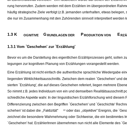
rung hervorrufen. Zudem werden mit dem Erzählen im übergeordneten Rahmen
häufig strategische Ziele verfolgt (z.B. jemanden unterhalten, etwas belegen, s
die nur im Zusammenhang mit den Zuhörenden sinnvoll interpretiert werden 
1.3 K
G
P
E
OGNITIVE
RUNDLAGEN DER
RODUKTION VON
RZ
1.3.1 Vom `Geschehen' zur `Erzählung'
Bevor es um die Darstellung des eigentlichen Erzählprozesses geht, sollen z
legungen zur kognitiven Planung von Erzählungen vorangestellt werden.
Eine Erzählung ist nicht einfach die authentische sprachliche Wiedergabe eine
liegenden Wirklichkeitsausschnitts. Zwischen dem realen `Geschehen' und der
sierten `Erzählung', die auf dieses Geschehen referiert, liegen mehrere Eben
So nimmt z.B. jedes Individuum von ein und demselben Realitätsausschnitt poti
schiedliche Aspekte wahr. In der linguistischen Erzählforschung wird diesem
Differenzierung zwischen den Begriffen `Geschehen' und `Geschichte' Rechn
schehen' ist dabei die ,,Faktizität"
oder das ,,objektive" Ereignis, die `Ges
22
zeichnet die besondere Wahrnehmung oder Sichtweise, die ein bestimmtes I
`Geschehen' hat. ErzählerInnen übernehmen nun nicht alle Elemente des `Ge