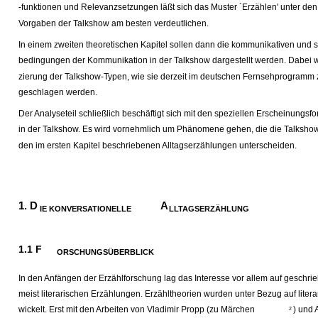
-funktionen und Relevanzsetzungen läßt sich das Muster `Erzählen' unter den i
Vorgaben der Talkshow am besten verdeutlichen.
In einem zweiten theoretischen Kapitel sollen dann die kommunikativen und 
bedingungen der Kommunikation in der Talkshow dargestellt werden. Dabei wi
zierung der Talkshow-Typen, wie sie derzeit im deutschen Fernsehprogramm z
geschlagen werden.
Der Analyseteil schließlich beschäftigt sich mit den speziellen Erscheinungs
in der Talkshow. Es wird vornehmlich um Phänomene gehen, die die Talksh
den im ersten Kapitel beschriebenen Alltagserzählungen unterscheiden.
1. D
A
IE KONVERSATIONELLE
LLTAGSERZÄHLUNG
1.1 F
ORSCHUNGSÜBERBLICK
In den Anfängen der Erzählforschung lag das Interesse vor allem auf geschri
meist literarischen Erzählungen. Erzähltheorien wurden unter Bezug auf liter
wickelt. Erst mit den Arbeiten von Vladimir Propp (zu Märchen
) und 
2