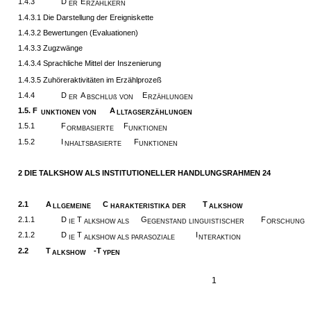
1.4.3
D
E
ER
RZÄHLKERN
1.4.3.1 Die Darstellung der Ereigniskette
1.4.3.2 Bewertungen (Evaluationen)
1.4.3.3 Zugzwänge
1.4.3.4 Sprachliche Mittel der Inszenierung
1.4.3.5 Zuhöreraktivitäten im Erzählprozeß
1.4.4
D
A
E
ER
BSCHLUß VON
RZÄHLUNGEN
1.5. F
A
UNKTIONEN VON
LLTAGSERZÄHLUNGEN
1.5.1
F
F
ORMBASIERTE
UNKTIONEN
1.5.2
I
F
NHALTSBASIERTE
UNKTIONEN
2 DIE TALKSHOW ALS INSTITUTIONELLER HANDLUNGSRAHMEN 24
2.1
A
C
T
LLGEMEINE
HARAKTERISTIKA DER
ALKSHOW
2.1.1
D
T
G
F
IE
ALKSHOW ALS
EGENSTAND LINGUISTISCHER
ORSCHUNG
2.1.2
D
T
I
IE
ALKSHOW ALS PARASOZIALE
NTERAKTION
2.2
T
-T
ALKSHOW
YPEN
1