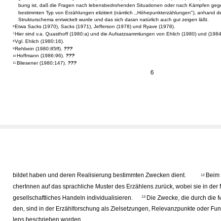
bung ist, daß die Fragen nach lebensbedrohenden Situationen oder nach Kämpfen geg
bestimmten Typ von Erzählungen elizitiert (nämlich ,,Höhepunkterzählungen"), anhand 
Strukturschema entwickelt wurde und das sich daran natürlich auch gut zeigen läßt.
Etwa Sacks (1970), Sacks (1971), Jefferson (1978) und Ryave (1978).
6
Hier sind v.a. Quasthoff (1980:a) und die Aufsatzsammlungen von Ehlich (1980) und (198
7
Vgl. Ehlich (1980:16).
8
Rehbein (1980:85ff).
???
9
Hoffmann (1986:96).
???
10
Bliesener (1980:147).
???
11
6
bildet haben und deren Realisierung bestimmten Zwecken dient.
Beim 
12
cherInnen auf das sprachliche Muster des Erzählens zurück, wobei sie in d
gesellschaftliches Handeln individualisieren.
Die Zwecke, die durch die M
13
den, sind in der Erzählforschung als Zielsetzungen, Relevanzpunkte oder Fu
lens beschrieben worden.