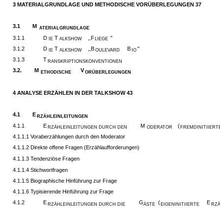
3 MATERIALGRUNDLAGE UND METHODISCHE VORÜBERLEGUNGEN 37
3.1
M
ATERIALGRUNDLAGE
3.1.1
D
T
,,F
"
IE
ALKSHOW
LIEGE
3.1.2
D
T
,,B
B
"
IE
ALKSHOW
OULEVARD
IO
3.1.3
T
RANSKRIPTIONSKONVENTIONEN
3.2.
M
V
ETHODISCHE
ORÜBERLEGUNGEN
4 ANALYSE ERZÄHLEN IN DER TALKSHOW 43
4.1
E
RZÄHLEINLEITUNGEN
4.1.1
E
M
(
RZÄHLEINLEITUNGEN DURCH DEN
ODERATOR
FREMDINITIIERT
4.1.1.1 Voraberzählungen durch den Moderator
4.1.1.2 Direkte offene Fragen (Erzählaufforderungen)
4.1.1.3 Tendenziöse Fragen
4.1.1.4 Stichwortfragen
4.1.1.5 Biographische Hinführung zur Frage
4.1.1.6 Typisierende Hinführung zur Frage
4.1.2
E
G
(
E
RZÄHLEINLEITUNGEN DURCH DIE
ÄSTE
EIGENINITIIERTE
RZ