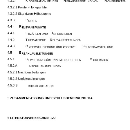
4.3.2
K
H
H
OOPERATION BEI DER
ERAUSARBEITUNG VON
ÖHEPUNKTEN
4.3.2.1 Pointen-Höhepunkte
4.3.2.2 Skandalon-Höhepunkte
4.3.3
P
ANNEN
4.4
R
ELEVANZPUNKTE
4.4.1
E
I
RZÄHLEN UND
NFORMIEREN
4.4.2
T
R
HEMATISCHE
ELEVANZSETZUNGEN
4.4.3
O
S
PFERSTILISIERUNG UND POSITIVE
ELBSTDARSTELLUNG
4.5
E
RZÄHLAUSLEITUNGEN
4.5.1
B
M
EWERTUNGSÜBERNAHME DURCH DEN
ODERATOR
4.5.2 A
NSCHLUßHANDLUNGEN
4.5.2.1 Nachbearbeitungen
4.5.2.2 Umfokussierungen
4.5.3 S
CHLUßEVALUATION
5 ZUSAMMENFASSUNG UND SCHLUßBEMERKUNG 114
6 LITERATURVERZEICHNIS 120