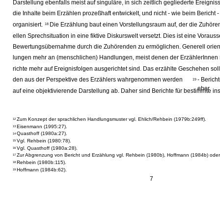
Darstellung ebenfalls meist auf singuläre, in sich zeitlich gegliederte Ereigni
die Inhalte beim Erzählen prozeßhaft entwickelt, und nicht - wie beim Bericht 
organisiert.
Die Erzählung baut einen Vorstellungsraum auf, der die Zuhöre
18
ellen Sprechsituation in eine fiktive Diskurswelt versetzt. Dies ist eine Vorau
Bewertungsübernahme durch die Zuhörenden zu ermöglichen. Generell orient
lungen mehr an (menschlichen) Handlungen, meist denen der ErzählerInnen 
richte mehr auf Ereignisfolgen ausgerichtet sind. Das erzählte Geschehen so
den aus der Perspektive des Erzählers wahrgenommen werden
- Berich
19
eher
auf eine objektivierende Darstellung ab. Daher sind Berichte für bestimmte ins
Zum Konzept der sprachlichen Handlungsmuster vgl. Ehlich/Rehbein (1979b:249ff).
12
Eisenmann (1995:27).
13
Quasthoff (1980a:27).
14
Vgl. Rehbein (1980:78).
15
Vgl. Quasthoff (1980a:28).
16
Zur Abgrenzung von Bericht und Erzählung vgl. Rehbein (1980b), Hoffmann (1984b) oder
17
Rehbein (1980b:115).
18
Hoffmann (1984b:62).
19
7