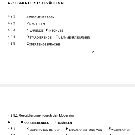
4.2 SEGMENTIERTES ERZÄHLEN 61
4.2.1
Z
WISCHENFRAGEN
4.2.2
P
ARALLELEN
4.2.3
K
E
LÄRENDE
INSCHÜBE
4.2.4
R
Z
ETARDIERENDE
USAMMENFASSUNGEN
4.2.5
E
XPERTENGESPRÄCHE
2
4.2.5.1 Reetablierungen durch den Moderator
4.3.
K
E
OOPERIERENDES
RZÄHLEN
4.3.1
K
H
E
OOPERATION BEI DER
ERAUSARBEITUNG VON
VALUATIONEN