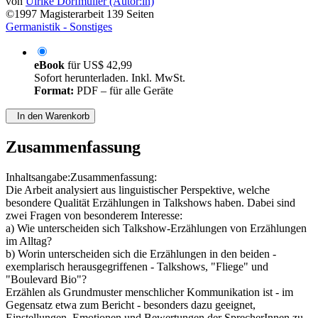
von
Ulrike Dorfmüller (Autor:in)
©1997
Magisterarbeit
139 Seiten
Germanistik - Sonstiges
eBook
für
US$ 42,99
Sofort herunterladen. Inkl. MwSt.
Format:
PDF – für alle Geräte
In den Warenkorb
Zusammenfassung
Inhaltsangabe:Zusammenfassung:
Die Arbeit analysiert aus linguistischer Perspektive, welche
besondere Qualität Erzählungen in Talkshows haben. Dabei sind
zwei Fragen von besonderem Interesse:
a) Wie unterscheiden sich Talkshow-Erzählungen von Erzählungen
im Alltag?
b) Worin unterscheiden sich die Erzählungen in den beiden -
exemplarisch herausgegriffenen - Talkshows, "Fliege" und
"Boulevard Bio"?
Erzählen als Grundmuster menschlicher Kommunikation ist - im
Gegensatz etwa zum Bericht - besonders dazu geeignet,
Einstellungen, Emotionen und Bewertungen der SprecherInnen zu