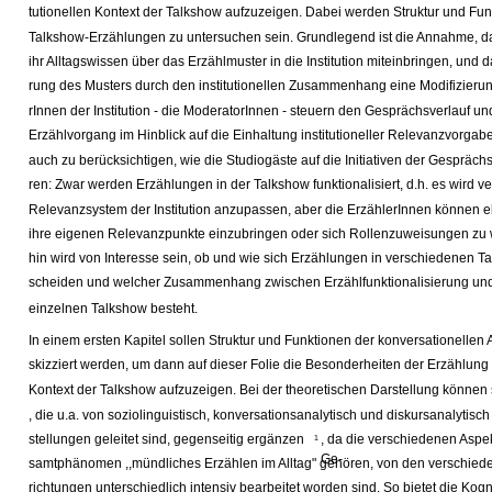
tutionellen Kontext der Talkshow aufzuzeigen. Dabei werden Struktur und Fun
Talkshow-Erzählungen zu untersuchen sein. Grundlegend ist die Annahme, 
ihr Alltagswissen über das Erzählmuster in die Institution miteinbringen, und d
rung des Musters durch den institutionellen Zusammenhang eine Modifizierung 
rInnen der Institution - die ModeratorInnen - steuern den Gesprächsverlauf u
Erzählvorgang im Hinblick auf die Einhaltung institutioneller Relevanzvorgabe
auch zu berücksichtigen, wie die Studiogäste auf die Initiativen der Gesprächs
ren: Zwar werden Erzählungen in der Talkshow funktionalisiert, d.h. es wird v
Relevanzsystem der Institution anzupassen, aber die ErzählerInnen können e
ihre eigenen Relevanzpunkte einzubringen oder sich Rollenzuweisungen zu w
hin wird von Interesse sein, ob und wie sich Erzählungen in verschiedenen T
scheiden und welcher Zusammenhang zwischen Erzählfunktionalisierung und
einzelnen Talkshow besteht.
In einem ersten Kapitel sollen Struktur und Funktionen der konversationellen 
skizziert werden, um dann auf dieser Folie die Besonderheiten der Erzählung i
Kontext der Talkshow aufzuzeigen. Bei der theoretischen Darstellung können 
, die u.a. von soziolinguistisch, konversationsanalytisch und diskursanalytisch
stellungen geleitet sind, gegenseitig ergänzen
, da die verschiedenen Aspek
1
Ge-
samtphänomen ,,mündliches Erzählen im Alltag" gehören, von den verschie
richtungen unterschiedlich intensiv bearbeitet worden sind. So bietet die Kog