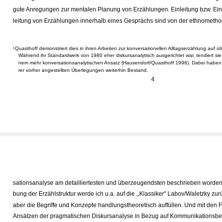
gute Anregungen zur mentalen Planung von Erzählungen. Einleitung bzw. Ein
leitung von Erzählungen innerhalb eines Gesprächs sind von der ethnometh
Quasthoff demonstriert dies in ihren Arbeiten zur konversationellen Alltagserzählung auf
1
Während ihr Standardwerk von 1980 eher diskursanalytisch ausgerichtet war, tendiert sie
nem mehr konversationsanalytischen Ansatz (Hausendorf/Quasthoff 1996). Dabei haben j
rer vorher angestellten Überlegungen weiterhin Bestand.
4
sationsanalyse am detailliertesten und überzeugendsten beschrieben worden.
bung der Erzählstruktur werde ich u.a. auf die ,,Klassiker" Labov/Waletzky zur
aber die Begriffe und Konzepte handlungstheoretisch auffüllen. Und mit den 
Ansätzen der pragmatischen Diskursanalyse in Bezug auf Kommunikationsbed