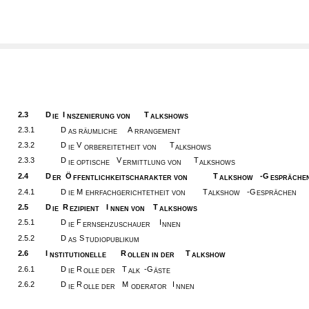
2.3
D
I
T
IE
NSZENIERUNG VON
ALKSHOWS
2.3.1
D
A
AS RÄUMLICHE
RRANGEMENT
2.3.2
D
V
T
IE
ORBEREITETHEIT VON
ALKSHOWS
2.3.3
D
V
T
IE OPTISCHE
ERMITTLUNG VON
ALKSHOWS
2.4
D
Ö
T
-G
ER
FFENTLICHKEITSCHARAKTER VON
ALKSHOW
ESPRÄCHE
2.4.1
D
M
T
-G
IE
EHRFACHGERICHTETHEIT VON
ALKSHOW
ESPRÄCHEN
2.5
D
R
I
T
IE
EZIPIENT
NNEN VON
ALKSHOWS
2.5.1
D
F
I
IE
ERNSEHZUSCHAUER
NNEN
2.5.2
D
S
AS
TUDIOPUBLIKUM
2.6
I
R
T
NSTITUTIONELLE
OLLEN IN DER
ALKSHOW
2.6.1
D
R
T
-G
IE
OLLE DER
ALK
ÄSTE
2.6.2
D
R
M
I
IE
OLLE DER
ODERATOR
NNEN