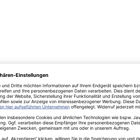
burg, Bedey Media GmbH, https://www.diplom.de/document/216770