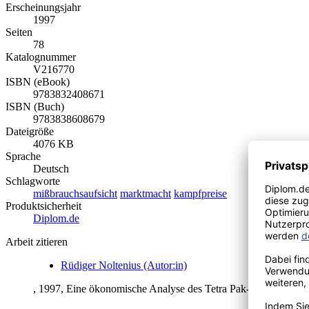
Erscheinungsjahr
1997
Seiten
78
Katalognummer
V216770
ISBN (eBook)
9783832408671
ISBN (Buch)
9783838608679
Dateigröße
4076 KB
Sprache
Deutsch
Schlagworte
mißbrauchsaufsicht
marktmacht
kampfpreise
Produktsicherheit
Diplom.de
Arbeit zitieren
Rüdiger Noltenius (Autor:in)
, 1997, Eine ökonomische Analyse des Tetra Pak-Falls, Ham