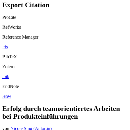
Export Citation
ProCite
RefWorks
Reference Manager
.ris
BibTeX
Zotero
.bib
EndNote
.enw
Erfolg durch teamorientiertes Arbeiten
bei Produkteinführungen
von
Nicole Sing (Autor:in)