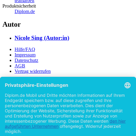
teamarbeit
Produktsicherheit
Diplom.de
Autor
Nicole Sing (Autor:in)
Hilfe/FAQ
Impressum
Datenschutz
AGB
Vertrag widerrufen
Zur Desktop-Version
Copyright ©Imprint in der Bedey & Thoms Media GmbH
powered
by
Open Publishing
Zurück