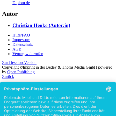
Diplom.de
Autor
Christian Henke (Autor:in)
Hilfe/FAQ
Impressum
Datenschutz
AGB
Vertrag widerrufen
Zur Desktop-Version
Copyright ©Imprint in der Bedey & Thoms Media GmbH
powered
by
Open Publishing
Zurück