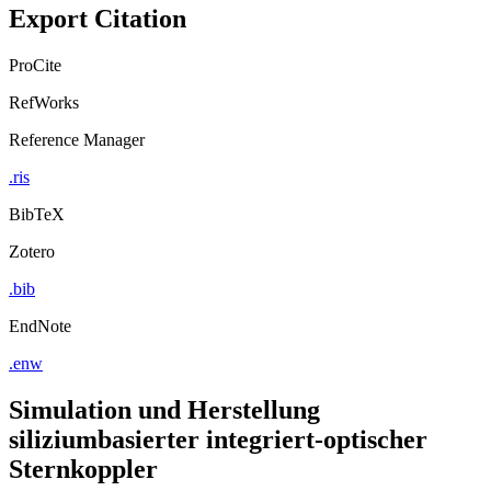
Export Citation
ProCite
RefWorks
Reference Manager
.ris
BibTeX
Zotero
.bib
EndNote
.enw
Simulation und Herstellung
siliziumbasierter integriert-optischer
Sternkoppler