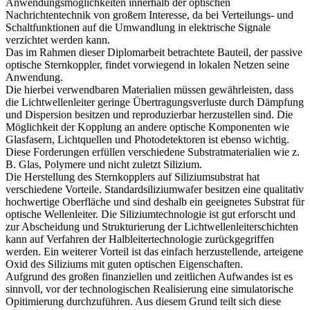
Anwendungsmöglichkeiten innerhalb der optischen
Nachrichtentechnik von großem Interesse, da bei Verteilungs- und
Schaltfunktionen auf die Umwandlung in elektrische Signale
verzichtet werden kann.
Das im Rahmen dieser Diplomarbeit betrachtete Bauteil, der passive
optische Sternkoppler, findet vorwiegend in lokalen Netzen seine
Anwendung.
Die hierbei verwendbaren Materialien müssen gewährleisten, dass
die Lichtwellenleiter geringe Übertragungsverluste durch Dämpfung
und Dispersion besitzen und reproduzierbar herzustellen sind. Die
Möglichkeit der Kopplung an andere optische Komponenten wie
Glasfasern, Lichtquellen und Photodetektoren ist ebenso wichtig.
Diese Forderungen erfüllen verschiedene Substratmaterialien wie z.
B. Glas, Polymere und nicht zuletzt Silizium.
Die Herstellung des Sternkopplers auf Siliziumsubstrat hat
verschiedene Vorteile. Standardsiliziumwafer besitzen eine qualitativ
hochwertige Oberfläche und sind deshalb ein geeignetes Substrat für
optische Wellenleiter. Die Siliziumtechnologie ist gut erforscht und
zur Abscheidung und Strukturierung der Lichtwellenleiterschichten
kann auf Verfahren der Halbleitertechnologie zurückgegriffen
werden. Ein weiterer Vorteil ist das einfach herzustellende, arteigene
Oxid des Siliziums mit guten optischen Eigenschaften.
Aufgrund des großen finanziellen und zeitlichen Aufwandes ist es
sinnvoll, vor der technologischen Realisierung eine simulatorische
Opitimierung durchzuführen. Aus diesem Grund teilt sich diese