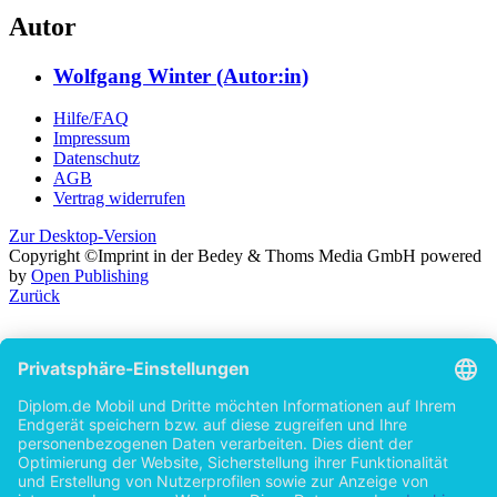
Autor
Wolfgang Winter (Autor:in)
Hilfe/FAQ
Impressum
Datenschutz
AGB
Vertrag widerrufen
Zur Desktop-Version
Copyright ©Imprint in der Bedey & Thoms Media GmbH
powered
by
Open Publishing
Zurück