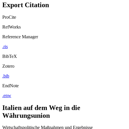
Export Citation
ProCite
RefWorks
Reference Manager
.ris
BibTeX
Zotero
.bib
EndNote
.enw
Italien auf dem Weg in die
Währungsunion
Wirtschaftspolitische Maßnahmen und Ergebnisse