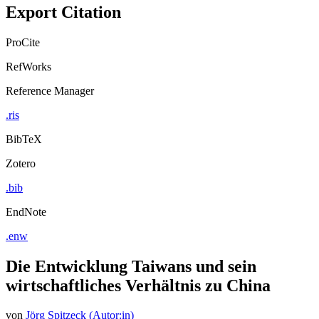
Export Citation
ProCite
RefWorks
Reference Manager
.ris
BibTeX
Zotero
.bib
EndNote
.enw
Die Entwicklung Taiwans und sein
wirtschaftliches Verhältnis zu China
von
Jörg Spitzeck (Autor:in)