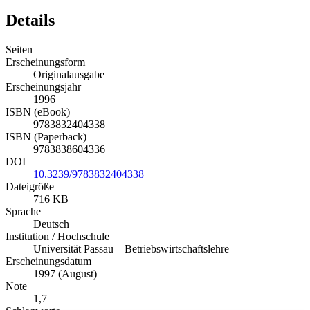
Details
Seiten
Erscheinungsform
Originalausgabe
Erscheinungsjahr
1996
ISBN (eBook)
9783832404338
ISBN (Paperback)
9783838604336
DOI
10.3239/9783832404338
Dateigröße
716 KB
Sprache
Deutsch
Institution / Hochschule
Universität Passau – Betriebswirtschaftslehre
Erscheinungsdatum
1997 (August)
Note
1,7