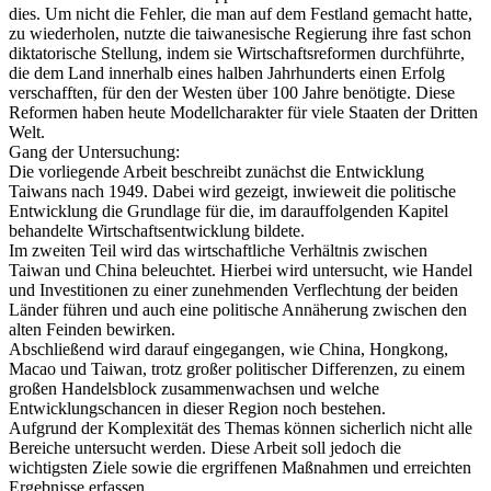
dies. Um nicht die Fehler, die man auf dem Festland gemacht hatte,
zu wiederholen, nutzte die taiwanesische Regierung ihre fast schon
diktatorische Stellung, indem sie Wirtschaftsreformen durchführte,
die dem Land innerhalb eines halben Jahrhunderts einen Erfolg
verschafften, für den der Westen über 100 Jahre benötigte. Diese
Reformen haben heute Modellcharakter für viele Staaten der Dritten
Welt.
Gang der Untersuchung:
Die vorliegende Arbeit beschreibt zunächst die Entwicklung
Taiwans nach 1949. Dabei wird gezeigt, inwieweit die politische
Entwicklung die Grundlage für die, im darauffolgenden Kapitel
behandelte Wirtschaftsentwicklung bildete.
Im zweiten Teil wird das wirtschaftliche Verhältnis zwischen
Taiwan und China beleuchtet. Hierbei wird untersucht, wie Handel
und Investitionen zu einer zunehmenden Verflechtung der beiden
Länder führen und auch eine politische Annäherung zwischen den
alten Feinden bewirken.
Abschließend wird darauf eingegangen, wie China, Hongkong,
Macao und Taiwan, trotz großer politischer Differenzen, zu einem
großen Handelsblock zusammenwachsen und welche
Entwicklungschancen in dieser Region noch bestehen.
Aufgrund der Komplexität des Themas können sicherlich nicht alle
Bereiche untersucht werden. Diese Arbeit soll jedoch die
wichtigsten Ziele sowie die ergriffenen Maßnahmen und erreichten
Ergebnisse erfassen.