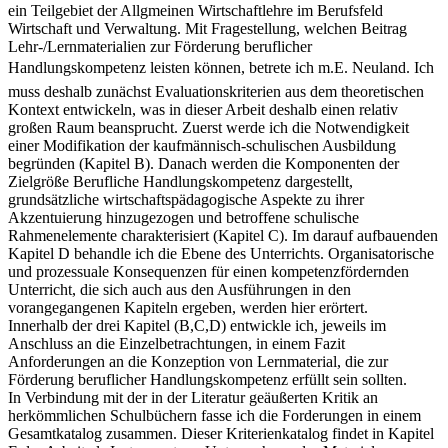
ein Teilgebiet der Allgmeinen Wirtschaftlehre im Berufsfeld
Wirtschaft und Verwaltung. Mit Fragestellung, welchen Beitrag
Lehr-/Lernmaterialien zur Förderung beruflicher
Handlungskompetenz leisten können, betrete ich m.E. Neuland. Ich
muss deshalb zunächst Evaluationskriterien aus dem theoretischen
Kontext entwickeln, was in dieser Arbeit deshalb einen relativ
großen Raum beansprucht. Zuerst werde ich die Notwendigkeit
einer Modifikation der kaufmännisch-schulischen Ausbildung
begründen (Kapitel B). Danach werden die Komponenten der
Zielgröße Berufliche Handlungskompetenz dargestellt,
grundsätzliche wirtschaftspädagogische Aspekte zu ihrer
Akzentuierung hinzugezogen und betroffene schulische
Rahmenelemente charakterisiert (Kapitel C). Im darauf aufbauenden
Kapitel D behandle ich die Ebene des Unterrichts. Organisatorische
und prozessuale Konsequenzen für einen kompetenzfördernden
Unterricht, die sich auch aus den Ausführungen in den
vorangegangenen Kapiteln ergeben, werden hier erörtert.
Innerhalb der drei Kapitel (B,C,D) entwickle ich, jeweils im
Anschluss an die Einzelbetrachtungen, in einem Fazit
Anforderungen an die Konzeption von Lernmaterial, die zur
Förderung beruflicher Handlungskompetenz erfüllt sein sollten.
In Verbindung mit der in der Literatur geäußerten Kritik an
herkömmlichen Schulbüchern fasse ich die Forderungen in einem
Gesamtkatalog zusammen. Dieser Kriterienkatalog findet in Kapitel