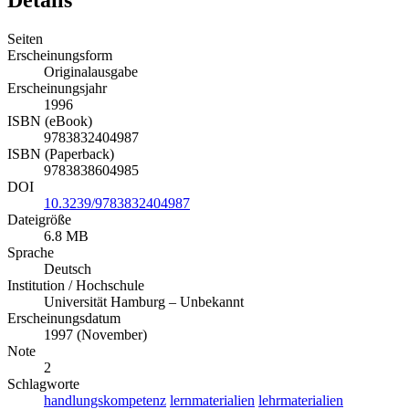
Seiten
Erscheinungsform
Originalausgabe
Erscheinungsjahr
1996
ISBN (eBook)
9783832404987
ISBN (Paperback)
9783838604985
DOI
10.3239/9783832404987
Dateigröße
6.8 MB
Sprache
Deutsch
Institution / Hochschule
Universität Hamburg – Unbekannt
Erscheinungsdatum
1997 (November)
Note
2
Schlagworte
handlungskompetenz
lernmaterialien
lehrmaterialien