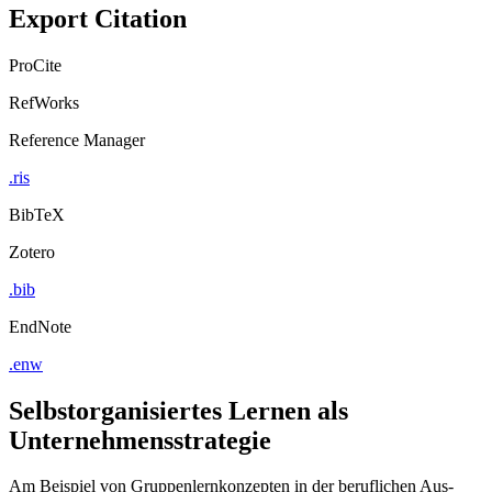
Export Citation
ProCite
RefWorks
Reference Manager
.ris
BibTeX
Zotero
.bib
EndNote
.enw
Selbstorganisiertes Lernen als
Unternehmensstrategie
Am Beispiel von Gruppenlernkonzepten in der beruflichen Aus-