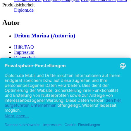
Produktsicherheit
Diplom.de
Autor
Driton Morina (Autor:in)
Hilfe/FAQ
Impressum
Datenschutz
AGB
Vertrag widerrufen
Zur Desktop-Version
Copyright ©Imprint in der Bedey & Thoms Media GmbH
powered
by
Open Publishing
Zurück