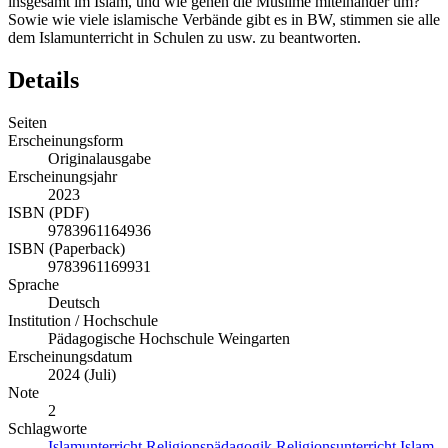
insgesamt im Islam, und wie gehen die Muslime miteinander um?
Sowie wie viele islamische Verbände gibt es in BW, stimmen sie alle
dem Islamunterricht in Schulen zu usw. zu beantworten.
Details
Seiten
Erscheinungsform
Originalausgabe
Erscheinungsjahr
2023
ISBN (PDF)
9783961164936
ISBN (Paperback)
9783961169931
Sprache
Deutsch
Institution / Hochschule
Pädagogische Hochschule Weingarten
Erscheinungsdatum
2024 (Juli)
Note
2
Schlagworte
Islamunterricht
Religionspädagogik
Religionsunterricht
Islam