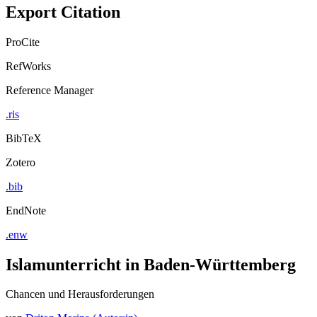
Export Citation
ProCite
RefWorks
Reference Manager
.ris
BibTeX
Zotero
.bib
EndNote
.enw
Islamunterricht in Baden-Württemberg
Chancen und Herausforderungen