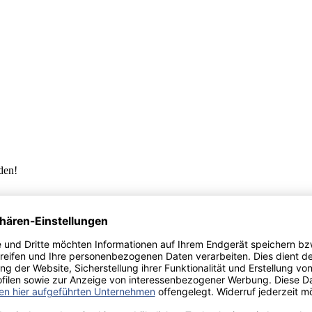
aden!
norar - bis zu 40%.
 hochwertiges Fachbuch in unserem renommierten Buchverlag.
t und machen Sie sich bekannt.