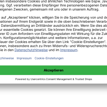
 unter +49(0)176-85996762 erreichbar.
 amazon erhältlich.