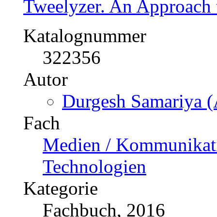
296954
Autor
Kerim Hajji (Autor:
Fach
BWL - Offline-Market
Fach
Sozialwissenschaften
Kategorie
Bachelorarbeit, 2011
Preis