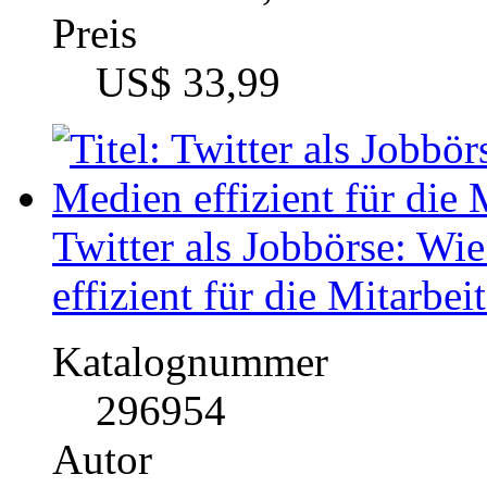
US$ 16,99
Twittering the #Arabspri
Analysis of Tweets
Katalognummer
312660
Autor
Johannes Sieben (Au
Fach