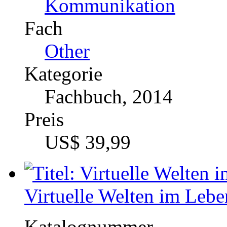
Preis
US$ 16,99
Von Backlinks zu soziale
das Online-Marketing ve
Katalognummer
297363
Autor
Tilman Hjuler (Auto