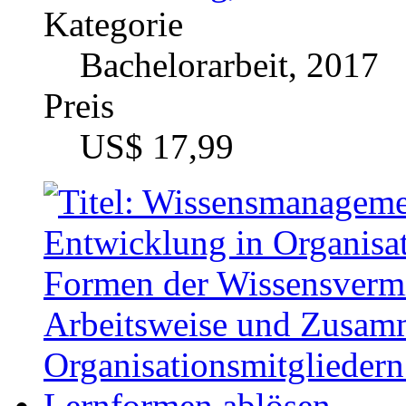
Bachelorarbeit, 2013
Preis
US$ 21,99
Zeige
25
50
100
<
1
2
Deutschlands größter Shar
Jetzt Zusammenfassungen, S