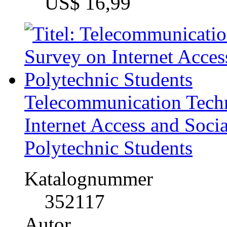
US$ 0,99
Tweelyzer. An Approach 
Katalognummer
322356
Autor
Durgesh Samariya (
Fach
Medien / Kommunikatio