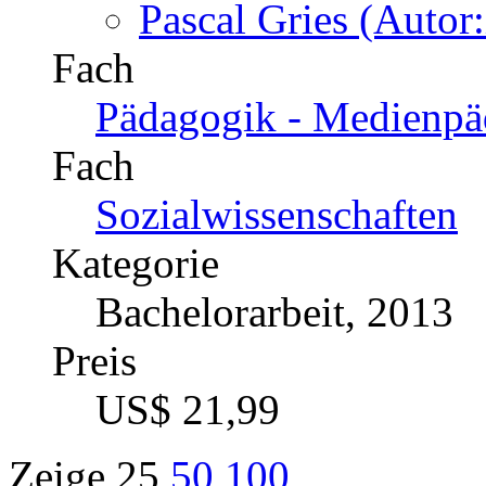
Renommee als Fachbucha
Präsentieren Sie sich als F
Fachgebiet und machen Sie 
Persönliche Betreuung
Unser Lektorat wird Sie per
telefonisch unter +49(0)17