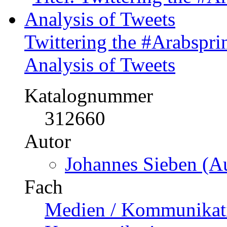
Katalognummer
298182
Autor
Jenny Kuprin (Autor
Fach
Soziale Arbeit / Sozial
Fach
Sozialwissenschaften
Kategorie
Bachelorarbeit, 2014