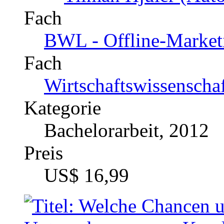
Bachelorarbeit, 2017
Preis
US$ 17,99
Wissensmanagement im R
Entwicklung in Organisat
Formen der Wissensvermi
Arbeitsweise und Zusam
Organisationsmitgliedern
Lernformen ablösen