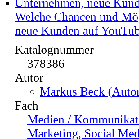
Katalognummer
297504
Autor
Pascal Gries (Autor:
Fach
Pädagogik - Medienpä
Fach
Sozialwissenschaften
Kategorie