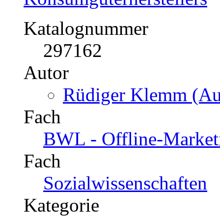
Soziale Netzwerke, Selbs
Privatsphäre
Katalognummer
296529
Autor
Boris Hahn (Autor:i
Fach
Medien / Kommunikatio