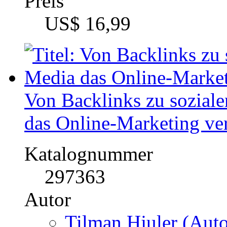
Welche Chancen und Mög
neue Kunden auf YouTub
Katalognummer
378386
Autor
Markus Beck (Autor
Fach
Medien / Kommunikatio
Marketing, Social Med
Kategorie