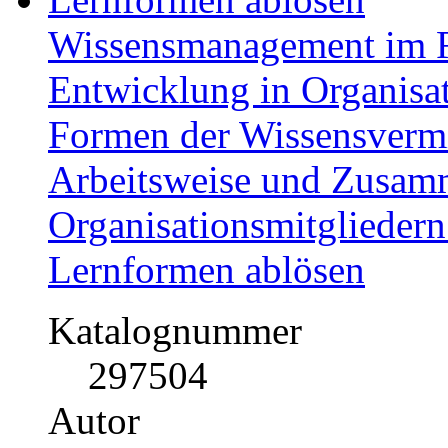
downloaden!
Uniturm.de
Ihre Vorteile als Autor
Geld verdienen
Für jedes v
Autorenhonorar - bis zu 40
Kostenlose Buchveröffent
Als eBook-Studie im Origin
zusätzlich als hochwertige
renommierten Buchverlag.