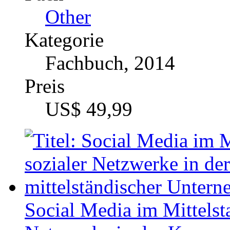
Netzwerke in der Kommun
Unternehmen in Deutsch
Katalognummer
314564
Autor
Magdalena Sidorkie
Fach
BWL - Offline-Market
Kategorie
Bachelorarbeit, 2011