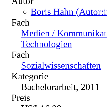
Polytechnic Students
Katalognummer
352117
Autor
Oyebola Blessed Ola
Fach
Ingenieurwissenschaft
Kategorie
Fachbuch, 2017
Preis