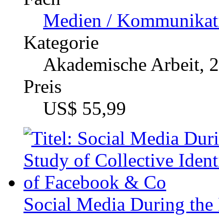
Social Media During the
Collective Identity and O
Facebook & Co
Katalognummer
312700
Autor
Eira Martens-Edwar
Fach
Medien / Kommunikatio