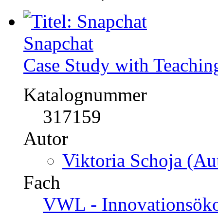
Katalognummer
317159
Autor
Viktoria Schoja (Aut
Fach
VWL - Innovationsök
Kategorie
Akademische Arbeit, 
Preis
US$ 10,99