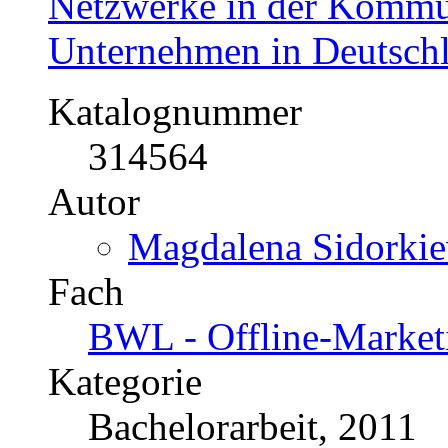
Preis
US$ 22,99
Soziale Medien im Rahme
Einflussmöglichkeiten, 
korrespondierende Lösung
Konsumgüterherstellers
Katalognummer
297162