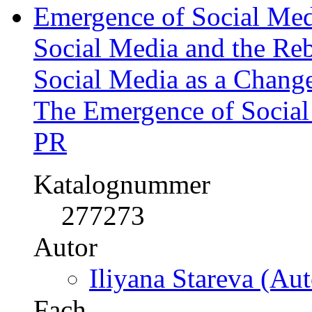
277273
Autor
Iliyana Stareva (Aut
Fach
Medien / Kommunikati
Kategorie
Akademische Arbeit, 
Preis
US$ 55,99