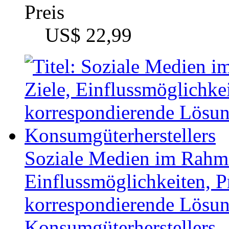
Autor
Rüdiger Klemm (Aut
Fach
BWL - Offline-Market
Fach
Sozialwissenschaften
Kategorie
Bachelorarbeit, 2011
Preis
US$ 16,99