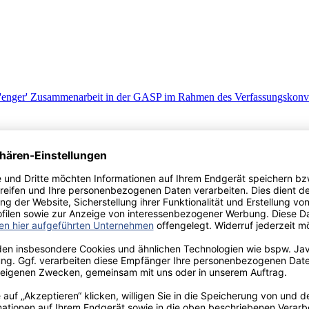
 und 'enger' Zusammenarbeit in der GASP im Rahmen des Verfassungskon
d die National Security Strategy der Vereinigten Staaten von Amerika -
n beide Sicherheitsstrategien im analytischen Vergleich?