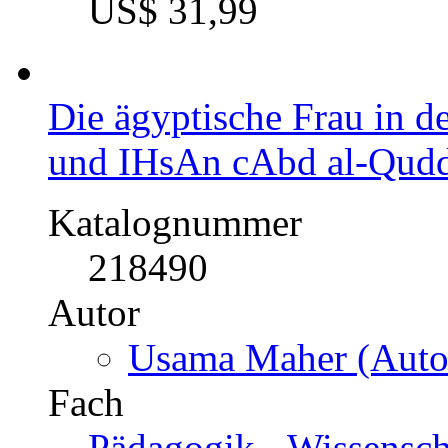
US$ 31,99
Die ägyptische Frau in
und IHsAn cAbd al-Qud
Katalognummer
218490
Autor
Usama Maher (Autor
Fach
Pädagogik - Wissensch