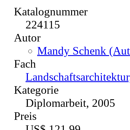
Das Spannungsfeld zwisc
Am Beispiel des Kanuspo
Masurischen Landschafts
Katalognummer
224115
Autor
Mandy Schenk (Auto
Fach
Landschaftsarchitektu