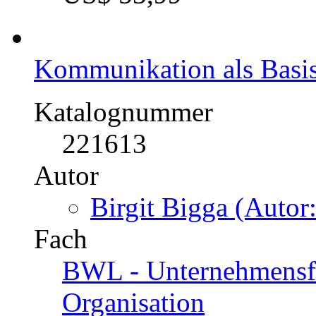
Preis
US$ 31,99
Change Management
Optimierung wesentlicher
Katalognummer
221611
Autor
Mario Piskernig (Au
Fach