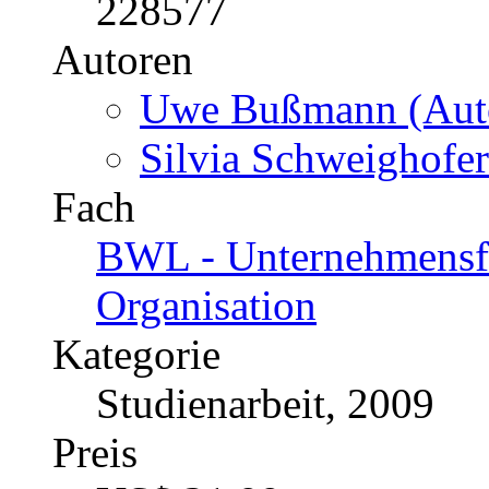
Christina Teuthorn 
Fach
Politik - International
Konflikte, Sicherheit
Kategorie
Diplomarbeit, 1999
Preis
US$ 44,99
Group Dynamics