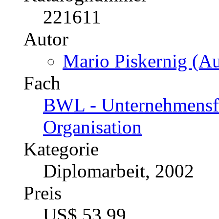
Schulalltag?
Katalognummer
228747
Autor
Daniel Passweg (Aut
Fach
Soziale Arbeit / Sozial
Kategorie
Masterarbeit, 2011