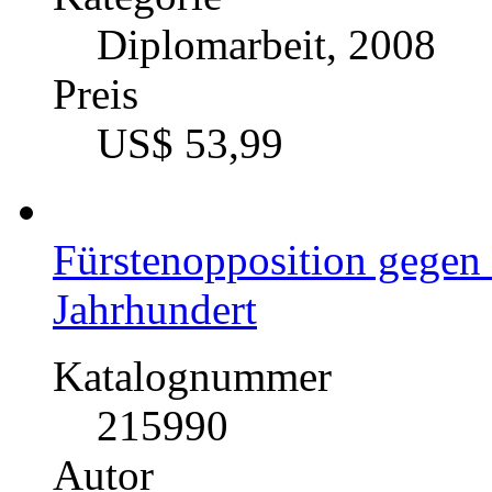
Entwicklungsperspektive
Schleswig-Holsteinische
Berücksichtigung besteh
Gefährdungen
Katalognummer
228487
Autor
Anke Biehl (Autor:i
Fach