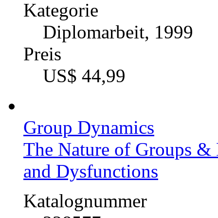
US$ 42,99
From: Zapatistas. To: Öff
Der Einfluß des Internet
des Chiapas-Konflikts
Katalognummer
220503
Autor