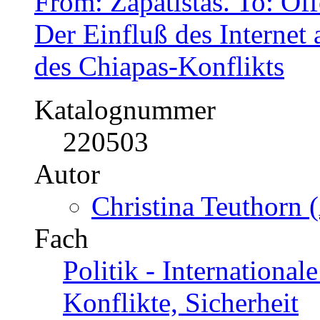
Katalognummer
215990
Autor
Lothar Mikulla (Aut
Fach
Geschichte Europa - an
Neuzeit
Kategorie
Magisterarbeit, 1997
Preis