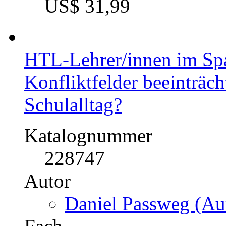
The Nature of Groups &
and Dysfunctions
Katalognummer
228577
Autoren
Uwe Bußmann (Auto
Silvia Schweighofer
Fach
BWL - Unternehmensf