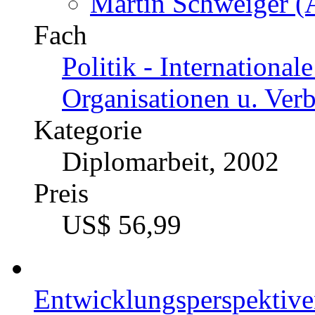
Preis
US$ 86,99
Die UN-Friedensmission
Fallbeispiele in Afrika
Katalognummer
222085
Autor
Martin Schweiger (A