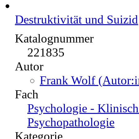
Horst Weyrich (Auto
Fach
BWL - Offline-Market
Kategorie
Diplomarbeit, 1996
Preis
US$ 42,99
Destruktivität und Suizid
Katalognummer