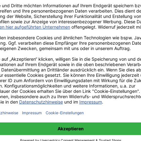
aden!
norar - bis zu 40%.
 hochwertiges Fachbuch in unserem renommierten Buchverlag.
t und machen Sie sich bekannt.
 unter +49(0)176-85996762 erreichbar.
 amazon erhältlich.