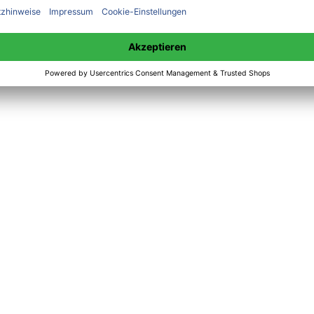
 unter +49(0)176-85996762 erreichbar.
 amazon erhältlich.