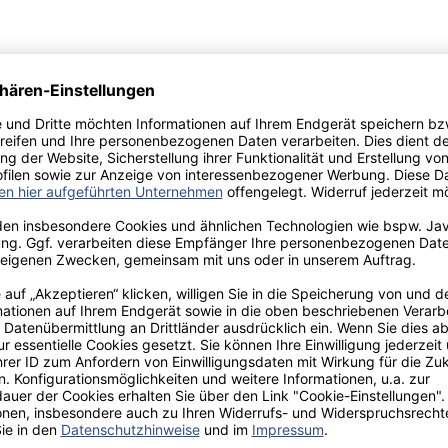
aden!
norar - bis zu 40%.
 hochwertiges Fachbuch in unserem renommierten Buchverlag.
t und machen Sie sich bekannt.