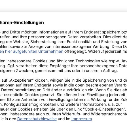
aden!
norar - bis zu 40%.
 hochwertiges Fachbuch in unserem renommierten Buchverlag.
t und machen Sie sich bekannt.