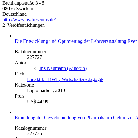
Breithauptstraße 3 - 5
08056 Zwickau
Deutschland
http://www.hs-fresenius.de/
2 Veröffentlichungen
Die Entwicklung und Optimierung der Lehrveranstaltung Event
Katalognummer
227727
Autor
Iris Naumann (Autor:in)
Fach
Didaktik - BWL, Wirtschaftspädagogik
Kategorie
Diplomarbeit, 2010
Preis
US$ 44,99
Ermittlung der Gewebebindung von Pharmaka im Gehirn zur Abs
Katalognummer
227725