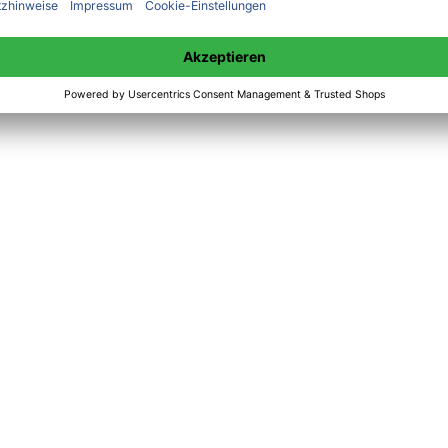
 unter +49(0)176-85996762 erreichbar.
 amazon erhältlich.