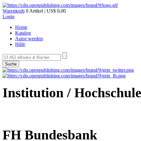
Warenkorb
0 Artikel | US$ 0,00
Login
Home
Katalog
Autor werden
Hilfe
Suche
Institution / Hochschul
FH Bundesbank