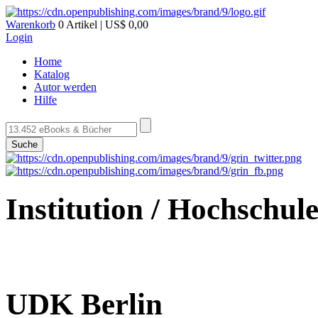
Warenkorb
0 Artikel | US$ 0,00
Login
Home
Katalog
Autor werden
Hilfe
Suche
Institution / Hochschul
UDK Berlin