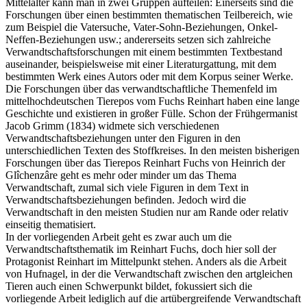
Mittelalter kann man in zwei Gruppen aufteilen: Einerseits sind die
Forschungen über einen bestimmten thematischen Teilbereich, wie
zum Beispiel die Vatersuche, Vater-Sohn-Beziehungen, Onkel-
Neffen-Beziehungen usw.; andererseits setzen sich zahlreiche
Verwandtschaftsforschungen mit einem bestimmten Textbestand
auseinander, beispielsweise mit einer Literaturgattung, mit dem
bestimmten Werk eines Autors oder mit dem Korpus seiner Werke.
Die Forschungen über das verwandtschaftliche Themenfeld im
mittelhochdeutschen Tierepos vom Fuchs Reinhart haben eine lange
Geschichte und existieren in großer Fülle. Schon der Frühgermanist
Jacob Grimm (1834) widmete sich verschiedenen
Verwandtschaftsbeziehungen unter den Figuren in den
unterschiedlichen Texten des Stoffkreises. In den meisten bisherigen
Forschungen über das Tierepos Reinhart Fuchs von Heinrich der
Glîchenzâre geht es mehr oder minder um das Thema
Verwandtschaft, zumal sich viele Figuren in dem Text in
Verwandtschaftsbeziehungen befinden. Jedoch wird die
Verwandtschaft in den meisten Studien nur am Rande oder relativ
einseitig thematisiert.
In der vorliegenden Arbeit geht es zwar auch um die
Verwandtschaftsthematik im Reinhart Fuchs, doch hier soll der
Protagonist Reinhart im Mittelpunkt stehen. Anders als die Arbeit
von Hufnagel, in der die Verwandtschaft zwischen den artgleichen
Tieren auch einen Schwerpunkt bildet, fokussiert sich die
vorliegende Arbeit lediglich auf die artübergreifende Verwandtschaft