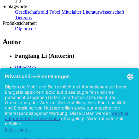
1,3
Schlagworte
Gesellschaftsbild
Fabel
Mittelalter
Literaturwissenschaft
Tierepos
Produktsicherheit
Diplom.de
Autor
Fangfang Li (Autor:in)
Hilfe/FAQ
Impressum
Datenschutz
AGB
Vertrag widerrufen
Zur Desktop-Version
Copyright ©Imprint in der Bedey & Thoms Media GmbH
powered
by
Open Publishing
Zurück